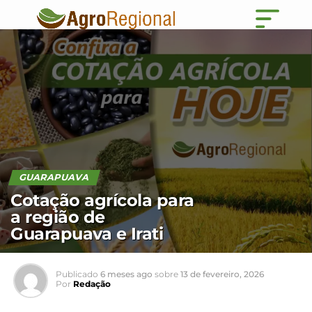
GUARAPUAVA
Cotação agrícola para
a região de
Guarapuava e Irati
Publicado
6 meses ago
sobre
13 de fevereiro, 2026
Por
Redação