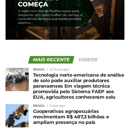
MAIS RECENTE
VIDEOS
BRASIL
22 horas ago
Tecnologia norte-americana de análise
de solo pode auxiliar produtores
paranaenses Em viagem técnica
Compartilhe isso:
promovida pelo Sistema FAEP aos
EUA, agricultores conheceram solu
Facebook
18+
BRASIL
3 dias ago
Cooperativas agropecuárias
movimentam R$ 487,3 bilhões e
ampliam presença no país
Relacionado