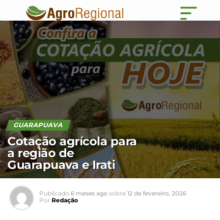
GUARAPUAVA
Cotação agrícola para
a região de
Guarapuava e Irati
Publicado
6 meses ago
sobre
12 de fevereiro, 2026
Por
Redação