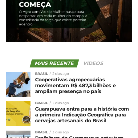
Compartilhe isso:
Facebook
18+
MAIS RECENTE
VIDEOS
BRASIL
2 dias ago
Relacionado
Cooperativas agropecuárias
movimentam R$ 487,3 bilhões e
Cotação agrícola para a
Cotação agrícola para a
ampliam presença no país
região de Guarapuava e
região de Guarapuava e
Irati
Irati
BRASIL
2 dias ago
25 de outubro, 2024
4 de novembro, 2024
Guarapuava entra para a história com
Em "Guarapuava"
Em "Guarapuava"
a primeira Indicação Geográfica para
cervejas artesanais do Brasil
Cotação agrícola para a
região de Guarapuava e
BRASIL
3 dias ago
Irati