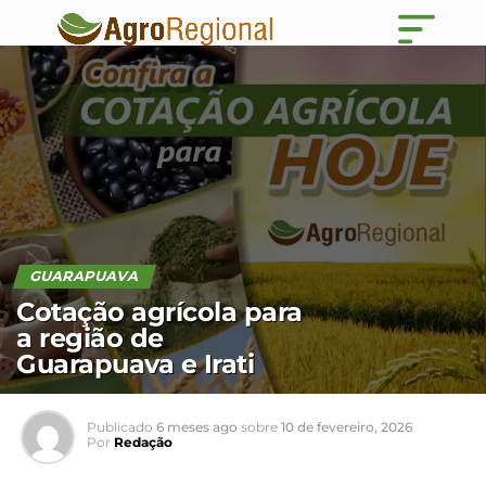
GUARAPUAVA
Cotação agrícola para
a região de
Guarapuava e Irati
Publicado
6 meses ago
sobre
10 de fevereiro, 2026
Por
Redação