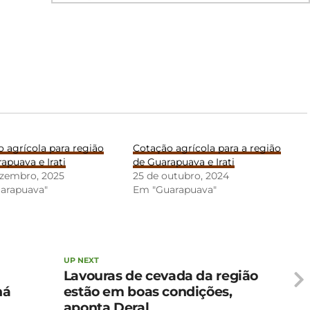
 agrícola para região
Cotação agrícola para a região
apuava e Irati
de Guarapuava e Irati
ezembro, 2025
25 de outubro, 2024
arapuava"
Em "Guarapuava"
UP NEXT
Lavouras de cevada da região
ná
estão em boas condições,
aponta Deral