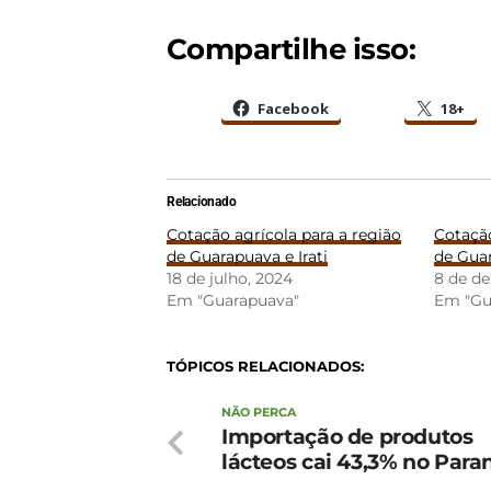
Compartilhe isso:
Facebook
18+
Relacionado
Cotação agrícola para a região
Cotação
de Guarapuava e Irati
de Guar
18 de julho, 2024
8 de d
Em "Guarapuava"
Em "Gu
TÓPICOS RELACIONADOS:
NÃO PERCA
Importação de produtos
lácteos cai 43,3% no Para