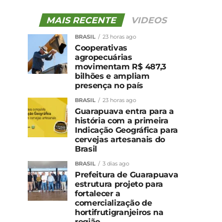
MAIS RECENTE
VIDEOS
BRASIL
23 horas ago
Cooperativas
agropecuárias
movimentam R$ 487,3
bilhões e ampliam
presença no país
BRASIL
23 horas ago
Guarapuava entra para a
história com a primeira
Indicação Geográfica para
cervejas artesanais do
Brasil
BRASIL
3 dias ago
Prefeitura de Guarapuava
estrutura projeto para
fortalecer a
comercialização de
hortifrutigranjeiros na
região