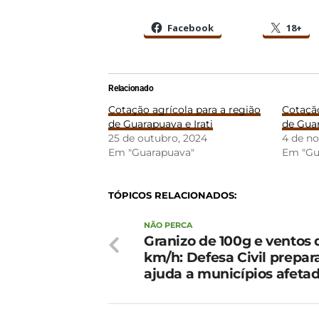
Facebook
18+
Relacionado
Cotação agrícola para a região
Cotação
de Guarapuava e Irati
de Guar
25 de outubro, 2024
4 de n
Em "Guarapuava"
Em "Gu
TÓPICOS RELACIONADOS:
NÃO PERCA
Granizo de 100g e ventos 
km/h: Defesa Civil prepar
ajuda a municípios afeta