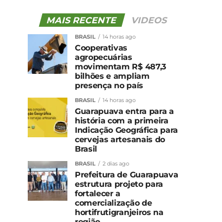
MAIS RECENTE
VIDEOS
BRASIL
14 horas ago
Cooperativas
agropecuárias
movimentam R$ 487,3
bilhões e ampliam
presença no país
BRASIL
14 horas ago
Guarapuava entra para a
história com a primeira
Indicação Geográfica para
cervejas artesanais do
Brasil
BRASIL
2 dias ago
Prefeitura de Guarapuava
estrutura projeto para
fortalecer a
comercialização de
hortifrutigranjeiros na
região