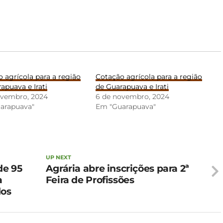
 agrícola para a região
Cotação agrícola para a região
apuava e Irati
de Guarapuava e Irati
ovembro, 2024
6 de novembro, 2024
arapuava"
Em "Guarapuava"
UP NEXT
de 95
Agrária abre inscrições para 2ª
a
Feira de Profissões
dos