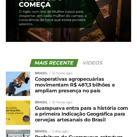
MAIS RECENTE
VIDEOS
BRASIL
10 horas ago
Cooperativas agropecuárias
movimentam R$ 487,3 bilhões e
ampliam presença no país
BRASIL
10 horas ago
Guarapuava entra para a história com
a primeira Indicação Geográfica para
cervejas artesanais do Brasil
BRASIL
2 dias ago