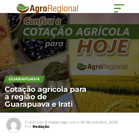
GUARAPUAVA
Cotação agrícola para
a região de
Guarapuava e Irati
Publicado
9 meses ago
sobre
30 de outubro, 2025
Por
Redação