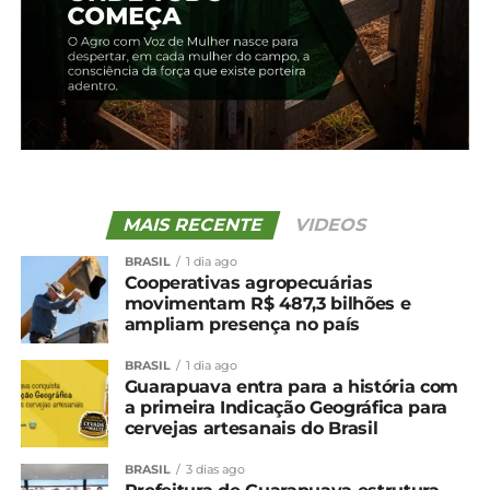
MAIS RECENTE
VIDEOS
BRASIL
1 dia ago
Cooperativas agropecuárias
movimentam R$ 487,3 bilhões e
ampliam presença no país
Compartilhe isso:
BRASIL
1 dia ago
Guarapuava entra para a história com
Facebook
18+
a primeira Indicação Geográfica para
cervejas artesanais do Brasil
BRASIL
3 dias ago
Relacionado