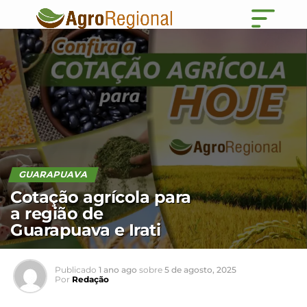
GUARAPUAVA
Cotação agrícola para
a região de
Guarapuava e Irati
Publicado
1 ano ago
sobre
5 de agosto, 2025
Por
Redação