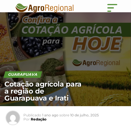
GUARAPUAVA
Cotação agrícola para
a região de
Guarapuava e Irati
Publicado
1 ano ago
sobre
10 de julho, 2025
Por
Redação