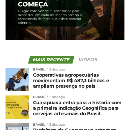
MAIS RECENTE
VIDEOS
BRASIL
2 dias ago
Cooperativas agropecuárias
movimentam R$ 487,3 bilhões e
ampliam presença no país
Compartilhe isso:
BRASIL
2 dias ago
Guarapuava entra para a história com
Facebook
18+
a primeira Indicação Geográfica para
cervejas artesanais do Brasil
BRASIL
3 dias ago
Relacionado