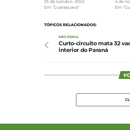
25 de outubro, 2024
4 de n
Em "Guarapuava"
Em "Gu
TÓPICOS RELACIONADOS:
NÃO PERCA
Curto-circuito mata 32 va
interior do Paraná
VO
C