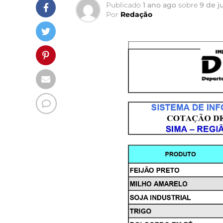
Publicado
1 ano ago
sobre
9 de j
Por
Redação