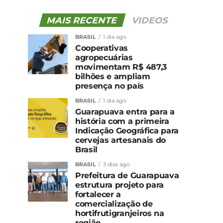
MAIS RECENTE
VIDEOS
BRASIL
1 dia ago
Cooperativas
agropecuárias
movimentam R$ 487,3
bilhões e ampliam
presença no país
BRASIL
1 dia ago
Guarapuava entra para a
história com a primeira
Indicação Geográfica para
cervejas artesanais do
Brasil
BRASIL
3 dias ago
Prefeitura de Guarapuava
estrutura projeto para
fortalecer a
comercialização de
hortifrutigranjeiros na
região