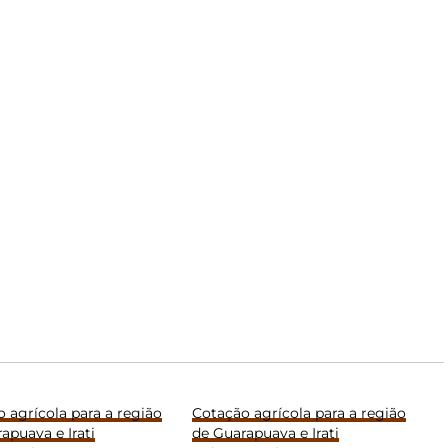
 agrícola para a região
Cotação agrícola para a região
apuava e Irati
de Guarapuava e Irati