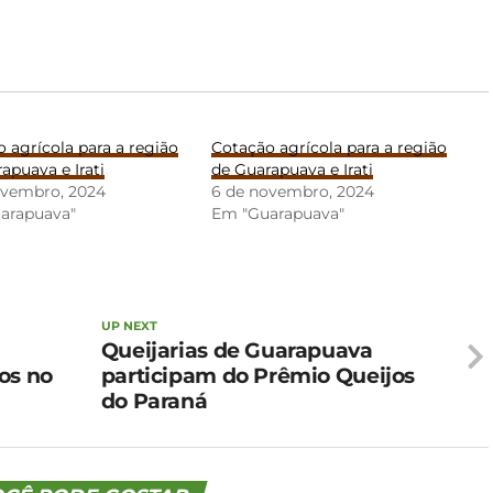
 agrícola para a região
Cotação agrícola para a região
apuava e Irati
de Guarapuava e Irati
ovembro, 2024
6 de novembro, 2024
arapuava"
Em "Guarapuava"
UP NEXT
Queijarias de Guarapuava
os no
participam do Prêmio Queijos
do Paraná