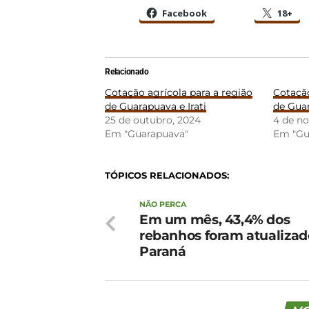
Facebook
18+
Relacionado
Cotação agrícola para a região
Cotação
de Guarapuava e Irati
de Guar
25 de outubro, 2024
4 de n
Em "Guarapuava"
Em "Gu
TÓPICOS RELACIONADOS:
NÃO PERCA
Em um mês, 43,4% dos
rebanhos foram atualizad
Paraná