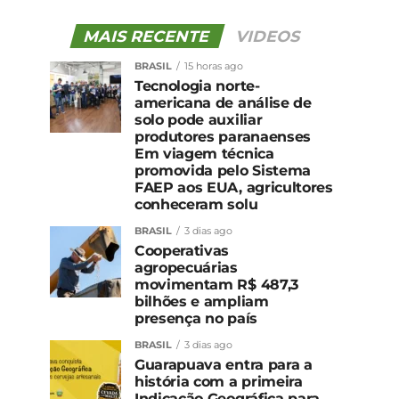
MAIS RECENTE
VIDEOS
BRASIL
15 horas ago
Tecnologia norte-
americana de análise de
solo pode auxiliar
produtores paranaenses
Em viagem técnica
promovida pelo Sistema
FAEP aos EUA, agricultores
conheceram solu
BRASIL
3 dias ago
Cooperativas
agropecuárias
movimentam R$ 487,3
bilhões e ampliam
presença no país
BRASIL
3 dias ago
Guarapuava entra para a
história com a primeira
Indicação Geográfica para