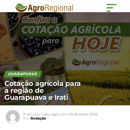
GUARAPUAVA
Cotação agrícola para
a região de
Guarapuava e Irati
Publicado
1 ano ago
sobre
19 de maio, 2025
Por
Redação