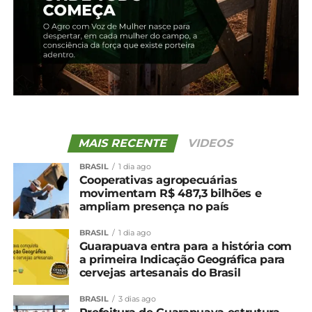
MAIS RECENTE
VIDEOS
BRASIL
1 dia ago
Cooperativas agropecuárias
movimentam R$ 487,3 bilhões e
ampliam presença no país
Compartilhe isso:
BRASIL
1 dia ago
Guarapuava entra para a história com
Facebook
18+
a primeira Indicação Geográfica para
cervejas artesanais do Brasil
BRASIL
3 dias ago
Relacionado