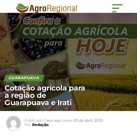
GUARAPUAVA
Cotação agrícola para
a região de
Guarapuava e Irati
Publicado
1 ano ago
sobre
30 de abril, 2025
Por
Redação