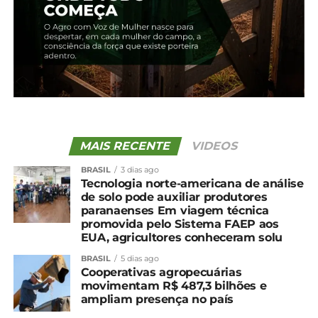
MAIS RECENTE
VIDEOS
BRASIL
3 dias ago
Tecnologia norte-americana de análise
de solo pode auxiliar produtores
paranaenses Em viagem técnica
Compartilhe isso:
promovida pelo Sistema FAEP aos
EUA, agricultores conheceram solu
Facebook
18+
BRASIL
5 dias ago
Cooperativas agropecuárias
movimentam R$ 487,3 bilhões e
ampliam presença no país
Relacionado