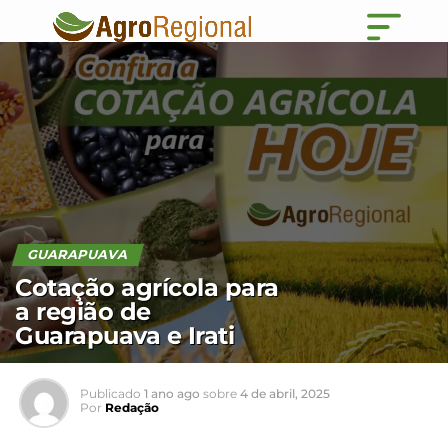
GUARAPUAVA
Cotação agrícola para
a região de
Guarapuava e Irati
Publicado
1 ano ago
sobre
4 de abril, 2025
Por
Redação