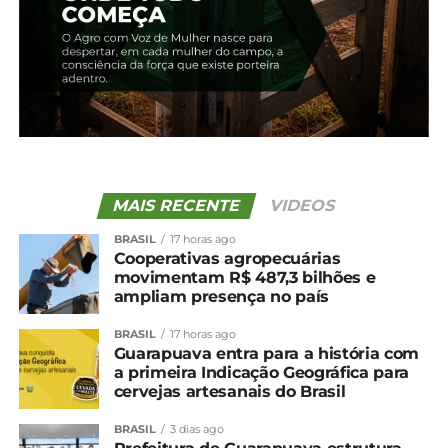
MAIS RECENTE
VIDEOS
BRASIL
17 horas ago
Cooperativas agropecuárias
movimentam R$ 487,3 bilhões e
ampliam presença no país
Compartilhe isso:
BRASIL
17 horas ago
Guarapuava entra para a história com
Facebook
18+
a primeira Indicação Geográfica para
cervejas artesanais do Brasil
BRASIL
3 dias ago
Relacionado