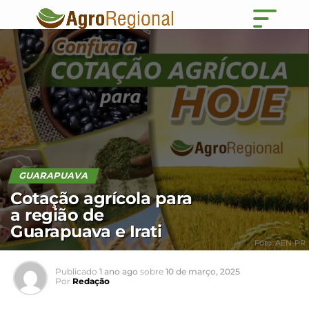
GUARAPUAVA
Cotação agrícola para
a região de
Guarapuava e Irati
Foto: AEN-PR
Publicado
1 ano ago
sobre
10 de março, 2025
Por
Redação