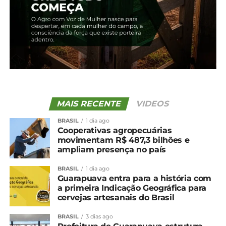
MAIS RECENTE
VIDEOS
BRASIL
1 dia ago
Cooperativas agropecuárias
movimentam R$ 487,3 bilhões e
ampliam presença no país
Compartilhe isso:
BRASIL
1 dia ago
Guarapuava entra para a história com
Facebook
18+
a primeira Indicação Geográfica para
cervejas artesanais do Brasil
BRASIL
3 dias ago
Relacionado