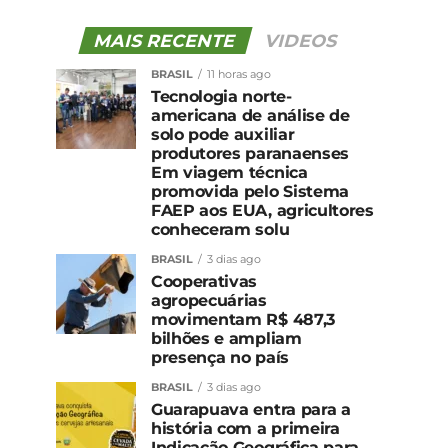
MAIS RECENTE
VIDEOS
BRASIL
11 horas ago
Tecnologia norte-
americana de análise de
solo pode auxiliar
produtores paranaenses
Em viagem técnica
promovida pelo Sistema
FAEP aos EUA, agricultores
conheceram solu
BRASIL
3 dias ago
Cooperativas
agropecuárias
movimentam R$ 487,3
bilhões e ampliam
presença no país
BRASIL
3 dias ago
Guarapuava entra para a
história com a primeira
Indicação Geográfica para