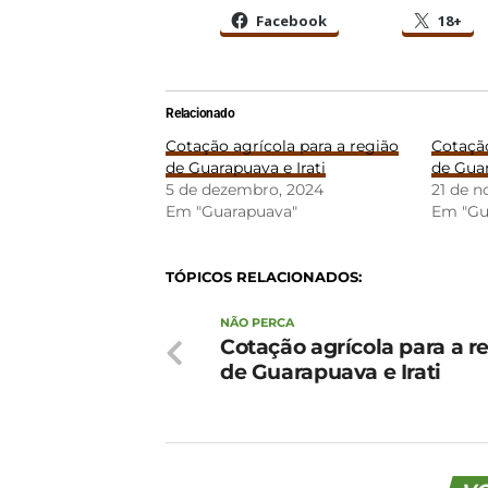
Facebook
18+
Relacionado
Cotação agrícola para a região
Cotação
de Guarapuava e Irati
de Guar
5 de dezembro, 2024
21 de 
Em "Guarapuava"
Em "Gu
TÓPICOS RELACIONADOS:
NÃO PERCA
Cotação agrícola para a r
de Guarapuava e Irati