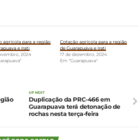
 agrícola para a região
Cotação agrícola para a região
apuava e Irati
de Guarapuava e Irati
novembro, 2024
17 de dezembro, 2024
arapuava"
Em "Guarapuava"
UP NEXT
egião
Duplicação da PRC-466 em
Guarapuava terá detonação de
rochas nesta terça-feira