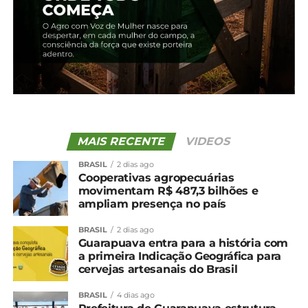
MAIS RECENTE
VIDEOS
BRASIL
2 dias ago
Cooperativas agropecuárias
movimentam R$ 487,3 bilhões e
ampliam presença no país
Compartilhe isso:
BRASIL
2 dias ago
Guarapuava entra para a história com
Facebook
18+
a primeira Indicação Geográfica para
cervejas artesanais do Brasil
BRASIL
4 dias ago
Relacionado