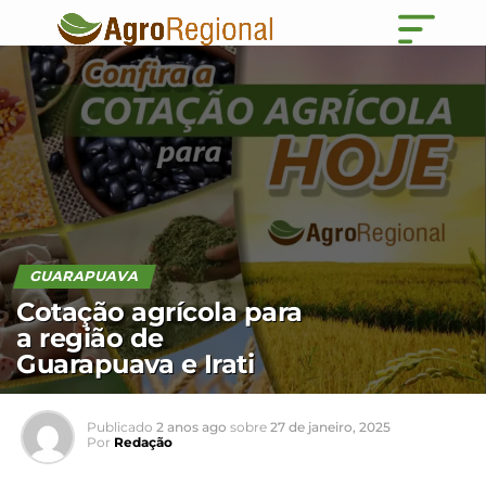
GUARAPUAVA
Cotação agrícola para
a região de
Guarapuava e Irati
Publicado
2 anos ago
sobre
27 de janeiro, 2025
Por
Redação