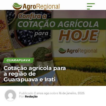
GUARAPUAVA
Cotação agrícola para
a região de
Guarapuava e Irati
Publicado
2 anos ago
sobre
16 de janeiro, 2025
Por
Redação