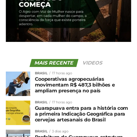
MAIS RECENTE
VIDEOS
BRASIL
17 horas ago
Cooperativas agropecuárias
movimentam R$ 487,3 bilhões e
ampliam presença no país
BRASIL
17 horas ago
Guarapuava entra para a história com
a primeira Indicação Geográfica para
cervejas artesanais do Brasil
BRASIL
3 dias ago