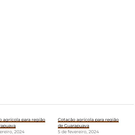
 agrícola para região
Cotação agrícola para região
rapuava
de Guarapuava
vereiro, 2024
5 de fevereiro, 2024