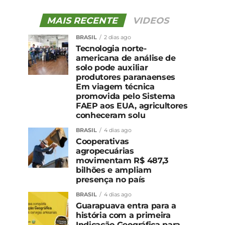
MAIS RECENTE
VIDEOS
BRASIL
2 dias ago
Tecnologia norte-
americana de análise de
solo pode auxiliar
produtores paranaenses
Em viagem técnica
promovida pelo Sistema
FAEP aos EUA, agricultores
conheceram solu
BRASIL
4 dias ago
Cooperativas
agropecuárias
movimentam R$ 487,3
bilhões e ampliam
presença no país
BRASIL
4 dias ago
Guarapuava entra para a
história com a primeira
Indicação Geográfica para