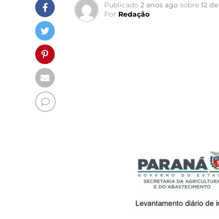
Publicado
2 anos ago
sobre
12 d
Por
Redação