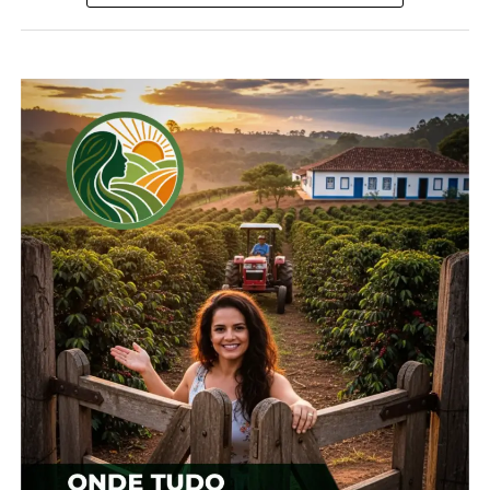
Compartilhe isso:
Facebook
18+
Relacionado
Cotação agrícola para a
Cotação agrícola para
região de Guarapuava
região de Guarapuava
19 de fevereiro, 2024
1 de fevereiro, 2024
Em "Guarapuava"
Em "Guarapuava"
Cotação agrícola para