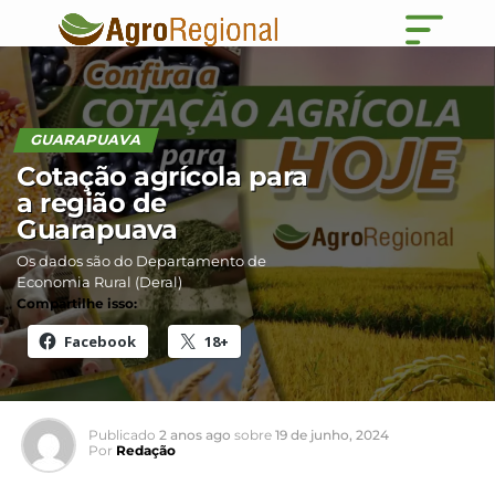
GUARAPUAVA
Cotação agrícola para
a região de
Guarapuava
Os dados são do Departamento de
Economia Rural (Deral)
Compartilhe isso:
Facebook
18+
Publicado
2 anos ago
sobre
19 de junho, 2024
Por
Redação