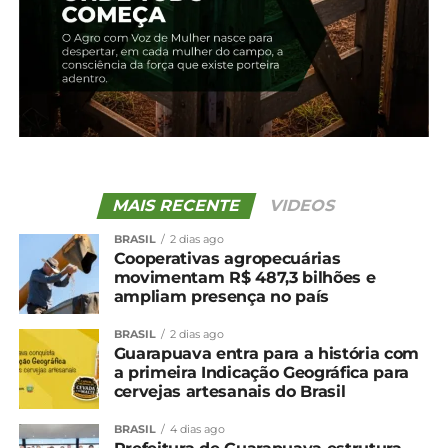
região de Guarapuava
5 de fevereiro, 2024
Em "Guarapuava"
TÓPICOS RELACIONADOS:
UP NEXT
Cotação agrícola para a região de
Guarapuava
MAIS RECENTE
VIDEOS
NÃO PERCA
BRASIL
2 dias ago
Plantio da cevada chega a 51% no Paraná
Cooperativas agropecuárias
movimentam R$ 487,3 bilhões e
ampliam presença no país
BRASIL
2 dias ago
Guarapuava entra para a história com
a primeira Indicação Geográfica para
cervejas artesanais do Brasil
BRASIL
4 dias ago