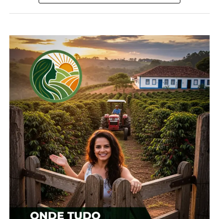
Compartilhe isso:
Facebook
18+
Relacionado
Cotação agrícola para a
Cotação agrícola para
região de Guarapuava
região de Guarapuava
19 de fevereiro, 2024
1 de fevereiro, 2024
Em "Guarapuava"
Em "Guarapuava"
Cotação agrícola para
região de Guarapuava