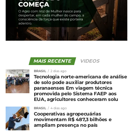
5 de fevereiro, 2024
Em "Guarapuava"
TÓPICOS RELACIONADOS:
UP NEXT
‘Projeto Imbituvão’ está com inscrições
abertas para bolsista
MAIS RECENTE
VIDEOS
NÃO PERCA
Cotação agrícola para a região de
BRASIL
2 dias ago
Guarapuava
Tecnologia norte-americana de análise
de solo pode auxiliar produtores
paranaenses Em viagem técnica
promovida pelo Sistema FAEP aos
EUA, agricultores conheceram solu
BRASIL
4 dias ago
Cooperativas agropecuárias
movimentam R$ 487,3 bilhões e
ampliam presença no país