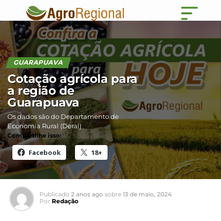
GUARAPUAVA
Cotação agrícola para
a região de
Guarapuava
Os dados são do Departamento de
Economia Rural (Deral)
Compartilhe isso:
Facebook
18+
Publicado
2 anos ago
sobre
13 de maio, 2024
Por
Redação