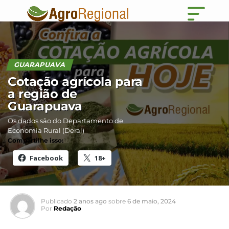
GUARAPUAVA
Cotação agrícola para
a região de
Guarapuava
Os dados são do Departamento de
Economia Rural (Deral)
Compartilhe isso:
Facebook
18+
Publicado
2 anos ago
sobre
6 de maio, 2024
Por
Redação