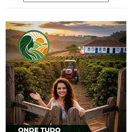
Compartilhe isso:
Facebook
18+
Relacionado
Cotação agrícola para a
Cotação agrícola para
região de Guarapuava
região de Guarapuava
19 de fevereiro, 2024
1 de fevereiro, 2024
Em "Guarapuava"
Em "Guarapuava"
Cotação agrícola para
região de Guarapuava