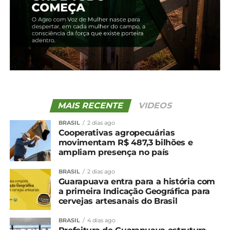
5 de fevereiro, 2024
Em "Guarapuava"
TÓPICOS RELACIONADOS:
UP NEXT
Temporais no RS: Unicentro abre ponto de
arrecadação para doações
NÃO PERCA
MAIS RECENTE
VIDEOS
Cotação agrícola para a região de
BRASIL
2 dias ago
Guarapuava
Cooperativas agropecuárias
movimentam R$ 487,3 bilhões e
ampliam presença no país
BRASIL
2 dias ago
Guarapuava entra para a história com
a primeira Indicação Geográfica para
cervejas artesanais do Brasil
BRASIL
4 dias ago