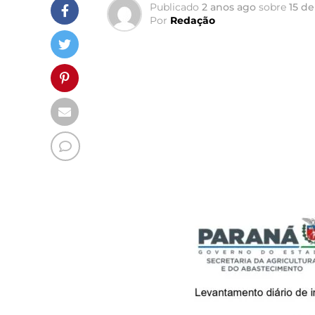
Publicado
2 anos ago
sobre
15 d
Por
Redação