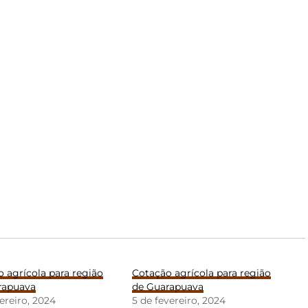
 agrícola para região
Cotação agrícola para região
rapuava
de Guarapuava
vereiro, 2024
5 de fevereiro, 2024