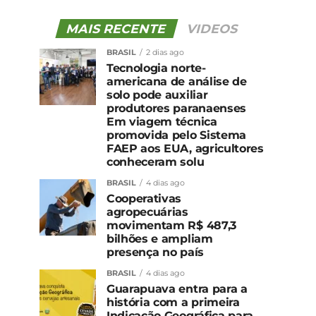
MAIS RECENTE
VIDEOS
BRASIL
2 dias ago
Tecnologia norte-
americana de análise de
solo pode auxiliar
produtores paranaenses
Em viagem técnica
promovida pelo Sistema
FAEP aos EUA, agricultores
conheceram solu
BRASIL
4 dias ago
Cooperativas
agropecuárias
movimentam R$ 487,3
bilhões e ampliam
presença no país
BRASIL
4 dias ago
Guarapuava entra para a
história com a primeira
Indicação Geográfica para