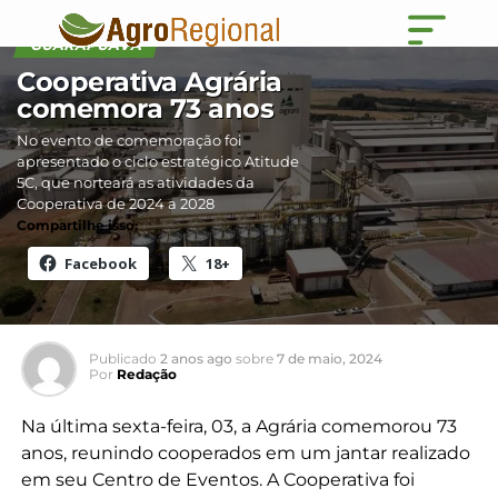
GUARAPUAVA
Cooperativa Agrária
comemora 73 anos
No evento de comemoração foi
apresentado o ciclo estratégico Atitude
5C, que norteará as atividades da
Cooperativa de 2024 a 2028
Compartilhe isso:
Facebook
18+
Publicado
2 anos ago
sobre
7 de maio, 2024
Por
Redação
Na última sexta-feira, 03, a Agrária comemorou 73
anos, reunindo cooperados em um jantar realizado
em seu Centro de Eventos. A Cooperativa foi