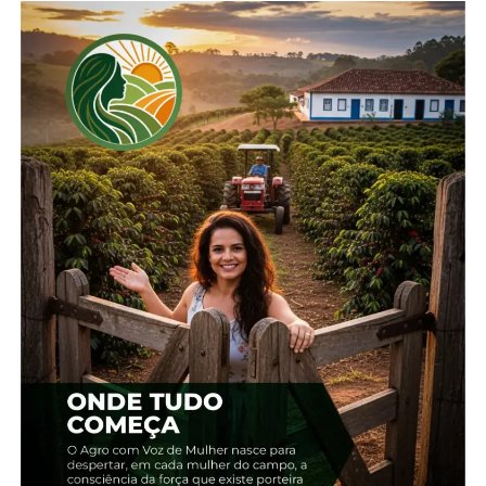
Antes do jantar, como já é tradição nos eventos da
Cooperativa, foi realizada uma benção ecumênica,
conduzida pelo padre Reonaldo Pereira da Cruz,
pároco da Paróquia São Miguel Arcanjo, e pelo
pastor Samuel Leitzke, responsável pela Igreja
luterana no distrito de Entre Rios. Na sequência,
subiu ao palco a banda Die Braububen.
O senhor Martin Duhatschek, pioneiro da
imigração suábia, falou sobre a importância da