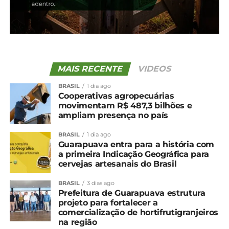
Agrária na vida da comunidade local. “A Agrária é
tudo para nós. A gente não imaginava que um dia
ela seria tão grande. Queremos que a nossa
Cooperativa continue crescendo e se tornando
sempre melhor”, disse.
MAIS RECENTE
VIDEOS
Para encerrar a noite com chave de ouro, os
cooperados foram presentados com o show da
BRASIL
1 dia ago
Cooperativas agropecuárias
cantora Paula Fernandes. Ganhadora de dois
movimentam R$ 487,3 bilhões e
Grammy Latino, a artista apresentou um repertório
ampliam presença no país
com sucessos da carreira e clássicos da música
sertaneja.
BRASIL
1 dia ago
Guarapuava entra para a história com
a primeira Indicação Geográfica para
Compartilhe isso:
cervejas artesanais do Brasil
BRASIL
3 dias ago
Prefeitura de Guarapuava estrutura
Facebook
18+
projeto para fortalecer a
comercialização de hortifrutigranjeiros
na região