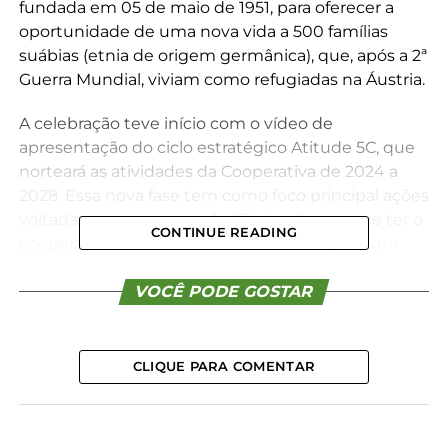
fundada em 05 de maio de 1951, para oferecer a
oportunidade de uma nova vida a 500 famílias
suábias (etnia de origem germânica), que, após a 2ª
Guerra Mundial, viviam como refugiadas na Áustria.
A celebração teve início com o vídeo de
apresentação do ciclo estratégico Atitude 5C, que
norteará as atividades da Cooperativa de 2024 a
2028. Essa nova fase tem como foco principal ações
voltadas para o cooperado. “Entendemos que ter o
CONTINUE READING
cooperado como centro da nossa atuação é um
grande desafio. Queremos melhorar nossa
prestação de serviços a ele e encontrar formas que
VOCÊ PODE GOSTAR
tragam mais rentabilidade”, afirmou o Diretor
Presidente da Agrária, Adam Stemmer.
CLIQUE PARA COMENTAR