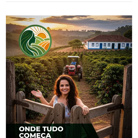
toneladas. A demanda total está projetada por
SAFRAS em 152,3 milhões de toneladas, recuando
4% sobre o ano anterior. Desta forma, os estoques
finais deverão cair 16%, passando de 5,306 milhões
para 4,472 milhões de toneladas.
SAFRAS trabalha com uma produção de farelo de
soja de 41,68 milhões de toneladas em 2024,
subindo 1%. As exportações deverão cair 7% para 21
milhões de toneladas, enquanto o consumo
interno está projetado em 18,5 milhões,
aumentando 3%. Os estoques deverão subir 87%
para 4,67 milhões de toneladas.
A produção de óleo de soja deverá aumentar 1%
para 10,96 milhões de toneladas. O Brasil deverá
exportar 1,5 milhão de toneladas, com queda de
36%. O consumo interno deve subir 10% para 9,5
milhões de toneladas. O uso para biodiesel deve