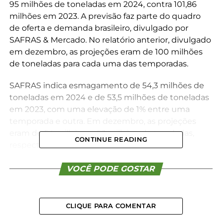
95 milhões de toneladas em 2024, contra 101,86
milhões em 2023. A previsão faz parte do quadro
de oferta e demanda brasileiro, divulgado por
SAFRAS & Mercado. No relatório anterior, divulgado
em dezembro, as projeções eram de 100 milhões
de toneladas para cada uma das temporadas.
SAFRAS indica esmagamento de 54,3 milhões de
toneladas em 2024 e de 53,5 milhões de toneladas
em 2023, com uma elevação de 1% entre uma
temporada e outra. Em dezembro, as projeções
eram de 54 milhões e 53 milhões de toneladas,
CONTINUE READING
respectivamente.
SAFRAS indica importação de 110 mil toneladas em
VOCÊ PODE GOSTAR
2024, contra 181 mil toneladas em 2023.
Em relação à temporada 2024, a oferta total de soja
CLIQUE PARA COMENTAR
deverá recuar 4%, passando para 156,77 milhões de