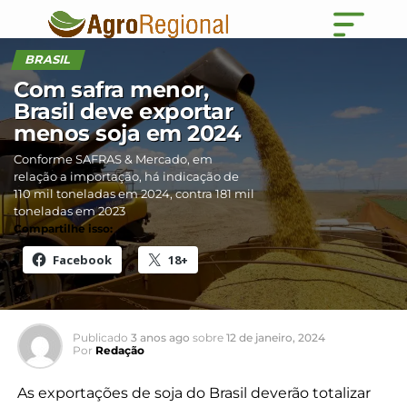
BRASIL
Com safra menor,
Brasil deve exportar
menos soja em 2024
Conforme SAFRAS & Mercado, em
relação a importação, há indicação de
110 mil toneladas em 2024, contra 181 mil
toneladas em 2023
Compartilhe isso:
Facebook
18+
Publicado
3 anos ago
sobre
12 de janeiro, 2024
Por
Redação
As exportações de soja do Brasil deverão totalizar