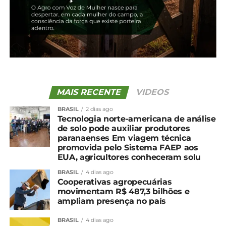
aumentar 18% para 5,2 milhões de toneladas. A
previsão é de estoques recuando 4% para 485 mil
toneladas.
*Safras e Mercado
Compartilhe isso:
MAIS RECENTE
VIDEOS
Facebook
18+
BRASIL
2 dias ago
Tecnologia norte-americana de análise
de solo pode auxiliar produtores
paranaenses Em viagem técnica
promovida pelo Sistema FAEP aos
Relacionado
EUA, agricultores conheceram solu
Boletim Logístico mostra
Oferta de milho no Brasil
BRASIL
4 dias ago
desempenho das
pode atingir 134,966
Cooperativas agropecuárias
exportações de soja e
milhões de toneladas em
movimentam R$ 487,3 bilhões e
milho em 2023/24
2024
ampliam presença no país
28 de dezembro, 2024
17 de julho, 2024
Em "Brasil"
Em "Brasil"
BRASIL
4 dias ago