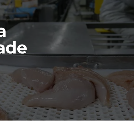
a
ade