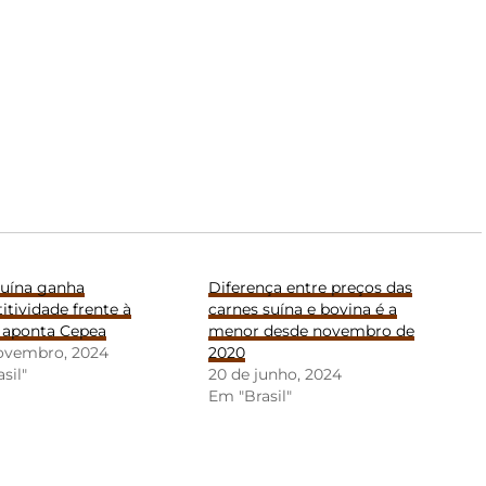
suína ganha
Diferença entre preços das
tividade frente à
carnes suína e bovina é a
, aponta Cepea
menor desde novembro de
novembro, 2024
2020
sil"
20 de junho, 2024
Em "Brasil"