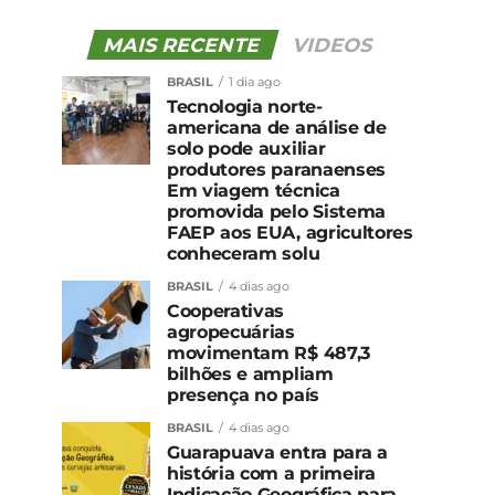
MAIS RECENTE
VIDEOS
BRASIL
1 dia ago
Tecnologia norte-
americana de análise de
solo pode auxiliar
produtores paranaenses
Em viagem técnica
promovida pelo Sistema
FAEP aos EUA, agricultores
conheceram solu
BRASIL
4 dias ago
Cooperativas
agropecuárias
movimentam R$ 487,3
bilhões e ampliam
presença no país
BRASIL
4 dias ago
Guarapuava entra para a
história com a primeira
Indicação Geográfica para