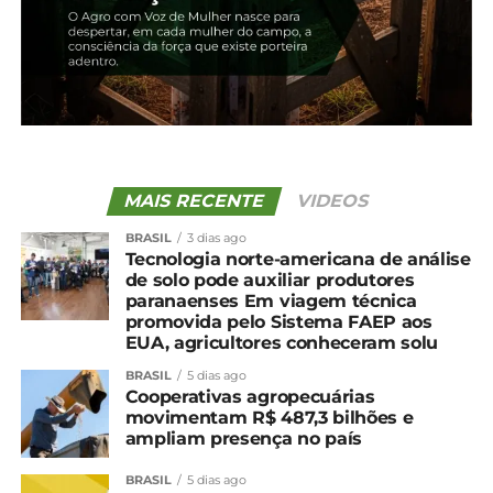
Facebook
18+
Relacionado
Plantio da cevada chega a
Confira a situação das
77% no Paraná
lavouras no Paraná
MAIS RECENTE
VIDEOS
4 de julho, 2025
7 de maio, 2024
Em "Paraná"
Em "Paraná"
BRASIL
3 dias ago
Tecnologia norte-americana de análise
Plantio do trigo chega a
de solo pode auxiliar produtores
14% no Paraná, aponta
paranaenses Em viagem técnica
Deral
promovida pelo Sistema FAEP aos
EUA, agricultores conheceram solu
1 de maio, 2025
Em "Paraná"
BRASIL
5 dias ago
Cooperativas agropecuárias
movimentam R$ 487,3 bilhões e
TÓPICOS RELACIONADOS:
ampliam presença no país
UP NEXT
BRASIL
5 dias ago
Cotação agrícola para a região de