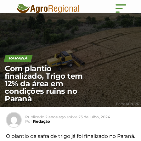
PARANÁ
Com plantio
finalizado, Trigo tem
12% da área em
condições ruins no
Paraná
Foto: AEN-PR
Publicado
2 anos ago
sobre
23 de julho, 2024
Por
Redação
O plantio da safra de trigo já foi finalizado no Paraná.