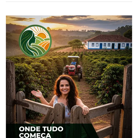
CEVADA E MILHO
Outra cultura de inverno, a cevada também já foi
semeada no estado. Nesta semana, a avaliação do
Deral é de que 88% da área apresenta boas
condições e apenas 1% tem situação ruim. Já o
milho de segunda safra tem 76% da área colhida.
Segundo o Deral, à medida que os trabalhos de
colheita avança, os rendimentos diminuem na
maior parte das lavouras. “Considerando os preços
atuais, os produtores se esforçam para fechar as
contas devido ao investimento realizado na
cultura”, informa o boletim de tempo a cultivo
desta semana.
*Redação
Compartilhe isso: