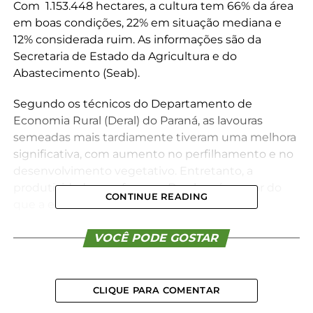
Com 1.153.448 hectares, a cultura tem 66% da área
em boas condições, 22% em situação mediana e
12% considerada ruim. As informações são da
Secretaria de Estado da Agricultura e do
Abastecimento (Seab).
Segundo os técnicos do Departamento de
Economia Rural (Deral) do Paraná, as lavouras
semeadas mais tardiamente tiveram uma melhora
significativa, com aumento no perfilhamento e no
desenvolvimento vegetativo. Entretanto, a
produtividade , conforme o Deral, será menor do
CONTINUE READING
que a estimada inicialmente nas lavouras
semeadas mais cedo.
VOCÊ PODE GOSTAR
A explicação é que essas lavouras já foram
prejudicadas com má formação de perfilhos ou
reduzido tamanho das espiguetas.
CLIQUE PARA COMENTAR