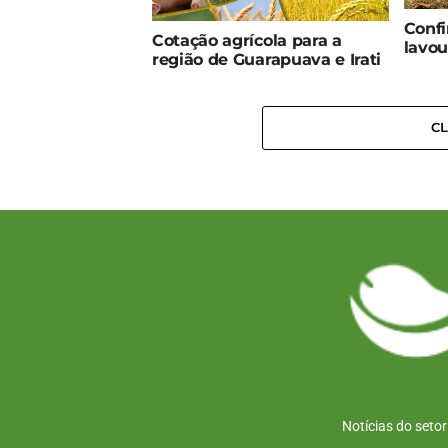
Confi
Cotação agrícola para a
lavou
região de Guarapuava e Irati
C
Notícias do seto