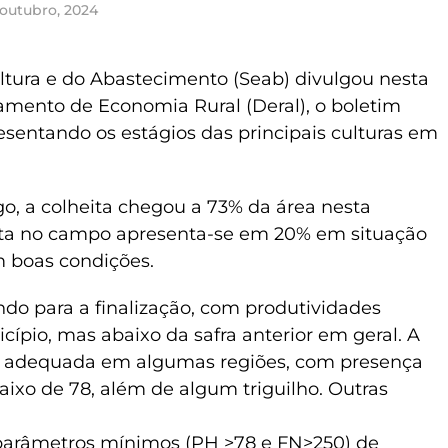
 outubro, 2024
ultura e do Abastecimento (Seab) divulgou nesta
rtamento de Economia Rural (Deral), o boletim
esentando os estágios das principais culturas em
go, a colheita chegou a 73% da área nesta
esta no campo apresenta-se em 20% em situação
 boas condições.
ndo para a finalização, com produtividades
ípio, mas abaixo da safra anterior em geral. A
 adequada em algumas regiões, com presença
aixo de 78, além de algum triguilho. Outras
parâmetros mínimos (PH >78 e FN>250) de