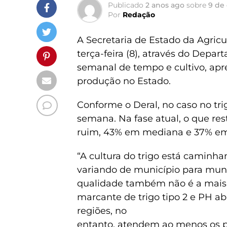
Publicado
2 anos ago
sobre
9 de
Por
Redação
A Secretaria de Estado da Agric
terça-feira (8), através do Depa
semanal de tempo e cultivo, apr
produção no Estado.
Conforme o Deral, no caso no tri
semana. Na fase atual, o que r
ruim, 43% em mediana e 37% em
“A cultura do trigo está caminha
variando de município para munic
qualidade também não é a mais
marcante de trigo tipo 2 e PH ab
regiões, no
entanto, atendem ao menos os 