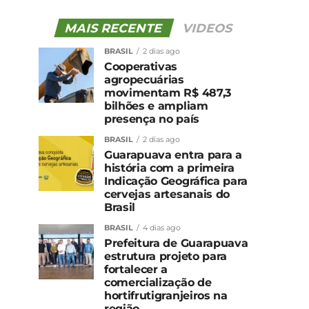
MAIS RECENTE
VIDEOS
BRASIL
2 dias ago
Cooperativas
agropecuárias
movimentam R$ 487,3
bilhões e ampliam
presença no país
BRASIL
2 dias ago
Guarapuava entra para a
história com a primeira
Indicação Geográfica para
cervejas artesanais do
Brasil
BRASIL
4 dias ago
Prefeitura de Guarapuava
estrutura projeto para
fortalecer a
comercialização de
hortifrutigranjeiros na
região