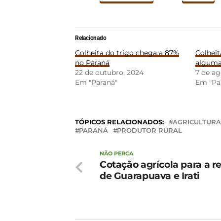
Relacionado
Colheita do trigo chega a 87%
Colheit
no Paraná
alguma
22 de outubro, 2024
7 de ag
Em "Paraná"
Em "Pa
TÓPICOS RELACIONADOS:
AGRICULTURA
PARANÁ
PRODUTOR RURAL
NÃO PERCA
Cotação agrícola para a r
de Guarapuava e Irati