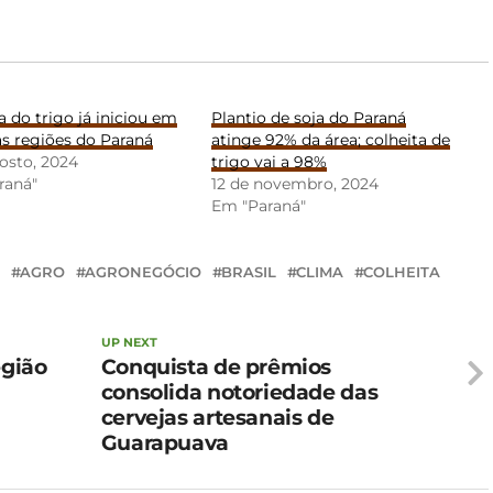
a do trigo já iniciou em
Plantio de soja do Paraná
s regiões do Paraná
atinge 92% da área; colheita de
osto, 2024
trigo vai a 98%
raná"
12 de novembro, 2024
Em "Paraná"
AGRO
AGRONEGÓCIO
BRASIL
CLIMA
COLHEITA
UP NEXT
egião
Conquista de prêmios
consolida notoriedade das
cervejas artesanais de
Guarapuava