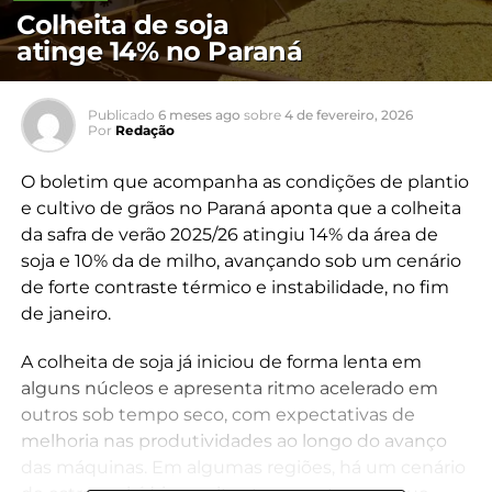
Colheita de soja
atinge 14% no Paraná
Publicado
6 meses ago
sobre
4 de fevereiro, 2026
Por
Redação
O boletim que acompanha as condições de plantio
e cultivo de grãos no Paraná aponta que a colheita
da safra de verão 2025/26 atingiu 14% da área de
soja e 10% da de milho, avançando sob um cenário
de forte contraste térmico e instabilidade, no fim
de janeiro.
A colheita de soja já iniciou de forma lenta em
alguns núcleos e apresenta ritmo acelerado em
outros sob tempo seco, com expectativas de
melhoria nas produtividades ao longo do avanço
das máquinas. Em algumas regiões, há um cenário