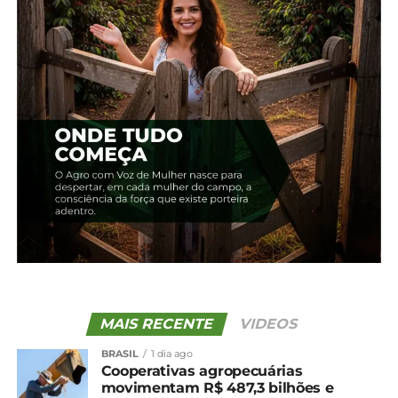
solo.
*AEN-PR
Compartilhe isso:
Facebook
18+
Relacionado
Plantio de soja do Paraná
Nova estimativa para
atinge 92% da área;
safra de grãos na safra
colheita de trigo vai a
2023/24 é de 295,6
98%
milhões de toneladas
12 de novembro, 2024
12 de março, 2024
MAIS RECENTE
VIDEOS
Em "Paraná"
Em "Brasil"
BRASIL
1 dia ago
Confira a situação das
Cooperativas agropecuárias
lavouras no Paraná
movimentam R$ 487,3 bilhões e