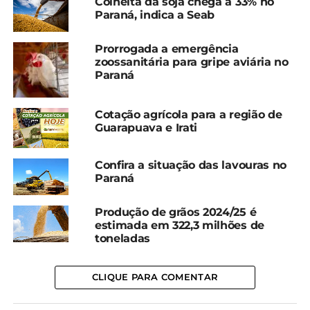
plantada e 94% das lavouras estão boas.
Colheita da soja chega a 33% no
Paraná, indica a Seab
*Redação
Prorrogada a emergência
zoossanitária para gripe aviária no
Compartilhe isso:
Paraná
Facebook
18+
Cotação agrícola para a região de
Guarapuava e Irati
Confira a situação das lavouras no
Relacionado
Paraná
Colheita da soja chega a
Colheita da soja chega a
12% da área no Paraná
99% no Paraná; veja sobre
Produção de grãos 2024/25 é
23 de janeiro, 2024
outras culturas
estimada em 322,3 milhões de
Em "Paraná"
23 de abril, 2024
toneladas
Em "Paraná"
Paraná atinge 87% da
CLIQUE PARA COMENTAR
área na colheita da soja
27 de março, 2024
Em "Paraná"