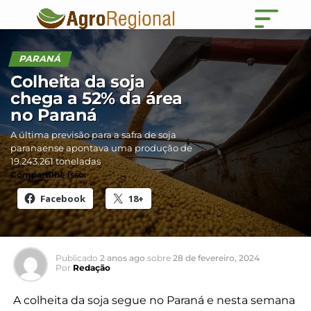
PARANÁ
Colheita da soja
chega a 52% da área
no Paraná
A última previsão para a safra de soja
paranaense apontava uma produção de
19.243.261 toneladas
Compartilhe isso:
Facebook
18+
Publicado
2 anos ago
sobre
28 de fevereiro, 2024
Por
Redação
A colheita da soja segue no Paraná e nesta semana