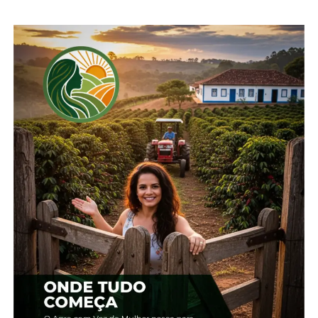
TÓPICOS RELACIONADOS:
AGRO
LAVOURAS
MILHO
PARANÁ
PRODUTOR RURAL
UP NEXT
Paraná deve produzir 21,12 milhões de
toneladas de grãos na safra de verão
2023/2024
NÃO PERCA
Pedágios: Concessionárias iniciam operação
nas rodovias dos lotes 1 e 2 do Paraná