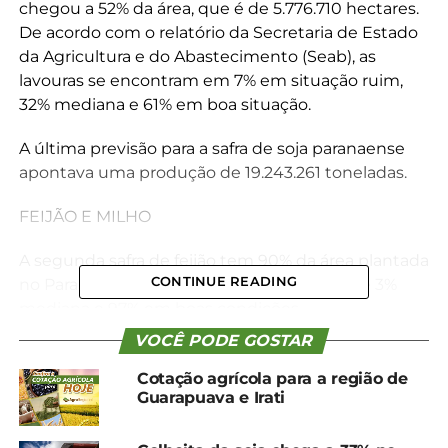
chegou a 52% da área, que é de 5.776.710 hectares.
De acordo com o relatório da Secretaria de Estado
da Agricultura e do Abastecimento (Seab), as
lavouras se encontram em 7% em situação ruim,
32% mediana e 61% em boa situação.
A última previsão para a safra de soja paranaense
apontava uma produção de 19.243.261 toneladas.
FEIJÃO E MILHO
A segunda safra de feijão tem 90% da área plantada
CONTINUE READING
no Paraná. A situação atual dos plantios é de 3%
mediana e 97% em boas condições.
VOCÊ PODE GOSTAR
Já o milho de primeira safra chegou a 65% da área
colhida, com 63% do que resta no campo em boas
Cotação agrícola para a região de
Guarapuava e Irati
condições, 29% em média e 8% em situação ruim.
O milho de segunda safra tem 66% da área