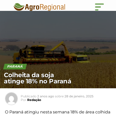
PARANÁ
Colheita da soja
atinge 18% no Paraná
Publicado
2 anos ago
sobre
28 de janeiro, 2025
Por
Redação
O Paraná atingiu nesta semana 18% de área colhida