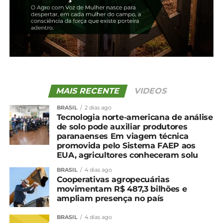
Compartilhe isso:
Facebook
18+
Relacionado
MAIS RECENTE
VIDEOS
Colheita da soja chega a
Colheita da soja
BRASIL
2 dias ago
33% no Paraná, indica a
paranaense atinge 49%,
Tecnologia norte-americana de análise
Seab
indica Seab
de solo pode auxiliar produtores
12 de fevereiro, 2025
26 de fevereiro, 2025
paranaenses Em viagem técnica
Em "Paraná"
Em "Paraná"
promovida pelo Sistema FAEP aos
EUA, agricultores conheceram solu
Região de Guarapuava
BRASIL
4 dias ago
atinge 33% na colheita da
Cooperativas agropecuárias
soja; Núcleo de Irati tem
movimentam R$ 487,3 bilhões e
18%
ampliam presença no país
13 de março, 2024
Em "Guarapuava"
BRASIL
4 dias ago