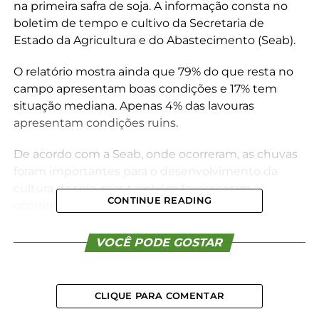
na primeira safra de soja. A informação consta no
boletim de tempo e cultivo da Secretaria de
Estado da Agricultura e do Abastecimento (Seab).
O relatório mostra ainda que 79% do que resta no
campo apresentam boas condições e 17% tem
situação mediana. Apenas 4% das lavouras
apresentam condições ruins.
De acordo com a Seab, onde ocorreram, as chuvas
foram importantes para o desenvolvimento da
cultura da soja, mas também favoreceram a
CONTINUE READING
ocorrência de doenças.
“Nas lavouras plantadas mais cedo, que estão em
VOCÊ PODE GOSTAR
fase final de maturação e início de colheita, os
rendimentos estão dentro da faixa esperada ou
ligeiramente abaixo. Já as lavouras plantadas mais
CLIQUE PARA COMENTAR
tarde, que ainda estão em fase de frutificação e