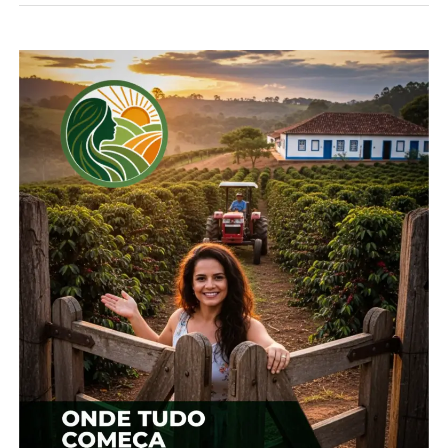
enchimento de grãos, têm expectativa de maior
quebra onde as chuvas estão mais escassas”,
aponta o boletim.
Veja o andamento das outras culturas no
estado:
Batata (1ª safra): 83% colhido
Batata (2ª safra): 52% semeado
Feijão (1ª safra): 91% colhido
Feijão (2ª safra): 26% semeado
Milho (1ª safra): 5% colhido
Milho (2ª safra) 9% semeado
*Redação