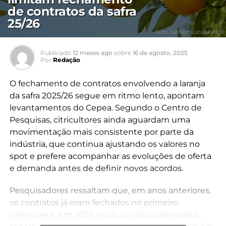
de contratos da safra
25/26
Foto:Jaelson Lucas / AEN
Publicado
12 meses ago
sobre
16 de agosto, 2025
Por
Redação
O fechamento de contratos envolvendo a laranja
da safra 2025/26 segue em ritmo lento, apontam
levantamentos do Cepea. Segundo o Centro de
Pesquisas, citricultores ainda aguardam uma
movimentação mais consistente por parte da
indústria, que continua ajustando os valores no
spot e prefere acompanhar as evoluções de oferta
e demanda antes de definir novos acordos.
Pesquisadores ressaltam que, em anos anteriores,
os contratos já eram fechados no primeiro
semestre e, em 2025, estão sendo postergados,