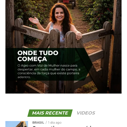
ventos moderados a fortes na faixa litorânea dos
três Estados do Sul.
O INMET reforça a importância de acompanhar as
atualizações da previsão do tempo e avisos
meteorológicos especiais emitidos diariamente no
site e nas redes sociais.
*INMET
Compartilhe isso:
Facebook
18+
MAIS RECENTE
VIDEOS
BRASIL
1 dia ago