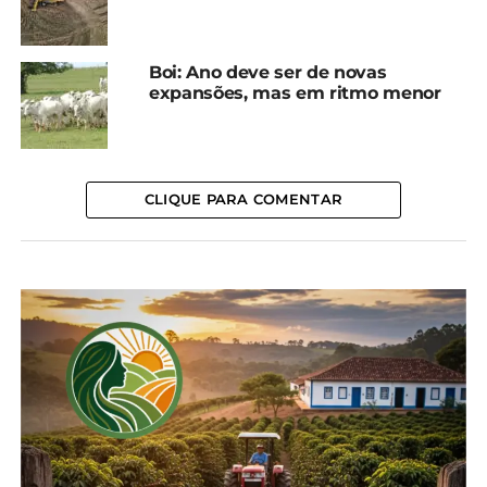
oeste do Paraná e centro-oeste do planalto sul de
Santa Catarina.
Boi: Ano deve ser de novas
expansões, mas em ritmo menor
As áreas mais atingidas pelos volumes de chuva e
rajadas de vento serão as regiões brasileiras
próximas do Uruguai, norte da Argentina e no
Paraguai. Nas demais regiões e incluindo a capital
CLIQUE PARA COMENTAR
gaúcha também haverá ventania com chuva mais
fraca comparada às demais regiões do Estado
gaúcho.
No geral, os ventos poderão variar de 50 a 70 km/h,
com rajadas que podem superar os 100 km/h, nas
regiões citadas. Na sexta-feira (25), o ciclone deverá
estar em alto-mar e o tempo seco com a presença
do sol começa a predominar no Sul do país. À
exceção será o norte do Paraná, que ainda terá
instabilidades. Apesar desse cenário, o INMET
destaca que o ciclone ainda poderá provocar