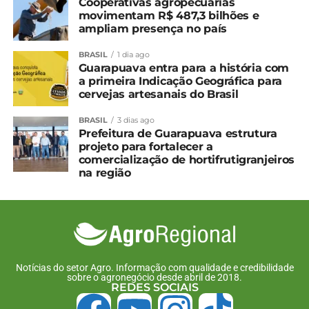
Relacionado
Cooperativas agropecuárias
movimentam R$ 487,3 bilhões e
Granizo e ventos de
Região Sul tem previsão
ampliam presença no país
100km/h devem atingir
de tempestade para este
sul do país nesta semana
final de semana
BRASIL
1 dia ago
18 de agosto, 2025
13 de dezembro, 2024
Guarapuava entra para a história com
Em "Brasil"
Em "Paraná"
a primeira Indicação Geográfica para
cervejas artesanais do Brasil
Ciclone no RS provoca
ventos constantes e
BRASIL
3 dias ago
rajadas fortes no Paraná
Prefeitura de Guarapuava estrutura
nesta quarta
projeto para fortalecer a
10 de dezembro, 2025
comercialização de hortifrutigranjeiros
Em "Paraná"
na região
TÓPICOS RELACIONADOS:
BRASIL
CHUVA
CLIMA
UP NEXT
BNDES disponibiliza mais R$ 2,2 bilhões para
programas do Plano Safra 2024-2025
Notícias do setor Agro. Informação com qualidade e credibilidade
sobre o agronegócio desde abril de 2018.
REDES SOCIAIS
NÃO PERCA
Alerta Ferrugem monitora doença que afeta