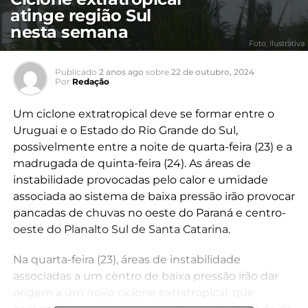
atinge região Sul
nesta semana
Foto: Ilustrativa
Publicado
2 anos ago
sobre
22 de outubro, 2024
Por
Redação
Um ciclone extratropical deve se formar entre o
Uruguai e o Estado do Rio Grande do Sul,
possivelmente entre a noite de quarta-feira (23) e a
madrugada de quinta-feira (24). As áreas de
instabilidade provocadas pelo calor e umidade
associada ao sistema de baixa pressão irão provocar
pancadas de chuvas no oeste do Paraná e centro-
oeste do Planalto Sul de Santa Catarina.
Na quarta-feira (23), áreas de instabilidade
associadas a um centro de baixa pressão irão dar
origem a um novo ciclone extratropical, que