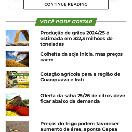
começará a ingressar pelo oeste e sul do Estado do
CONTINUE READING
Rio Grande do Sul. À medida que ele se forma,
provocará volumes significativos de chuva e ventos
fortes.
VOCÊ PODE GOSTAR
Produção de grãos 2024/25 é
Nestes casos, o sol também aparece por alguns
estimada em 322,3 milhões de
momentos e o tempo fica calmo, mas em seguida
toneladas
o céu fica encoberto, com chuvas e ventos
Colheita da soja inicia, mas preços
moderados a fortes.
caem
Na quinta-feira (24), o ciclone ganha força no
Cotação agrícola para a região de
Uruguai e norte da Argentina e continuará a
Guarapuava e Irati
avançar pelo Rio Grande do Sul causando fortes
instabilidades no oeste e parte do centro e sul do
Oferta da safra 25/26 de citros deve
Estado gaúcho.
ficar abaixo da demanda
O INMET ressalta que este sistema tem o
deslocamento característico do continente em
Preços do trigo podem favorecer
direção ao alto-mar, o que vai gerar um sistema
aumento de área, aponta Cepea
frontal. Há previsão ainda de tempestades no