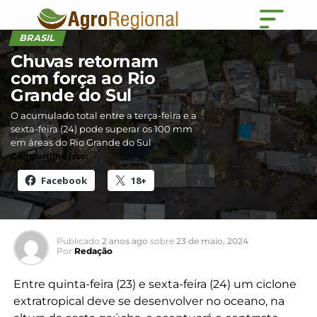
BRASIL
Chuvas retornam
com força ao Rio
Grande do Sul
O acumulado total entre a terça-feira e a
sexta-feira (24) pode superar os 100 mm
em áreas do Rio Grande do Sul
Compartilhe isso:
Facebook
18+
Publicado
2 anos ago
sobre
23 de maio, 2024
Por
Redação
Entre quinta-feira (23) e sexta-feira (24) um ciclone
extratropical deve se desenvolver no oceano, na