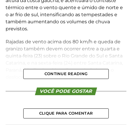
altura da costa gaúcha, e acentuará o contraste
térmico entre o vento quente e úmido de norte e
o ar frio de sul, intensificando as tempestades e
também aumentando os volumes de chuva
previstos.
Rajadas de vento acima dos 80 km/h e queda de
granizo também devem ocorrer entre a quarta e
quinta-feira (23) sobre o Rio Grande do Sul e Santa
Catarina, e na sexta-feira (24) entre Santa Catarina,
Paraná, São Paulo e Mato Grosso do Sul, com o
CONTINUE READING
deslocamento da frente fria.
O acumulado total entre a terça-feira e a sexta-feira
VOCÊ PODE GOSTAR
(24) pode superar os 100 mm em áreas do Rio
Grande do Sul, sendo que o maior volume
esperado deve ocorrer quando do deslocamento
CLIQUE PARA COMENTAR
da frente fria do sul do Rio Grande do Sul para o
norte do Estado. Novos transtornos, portanto, são