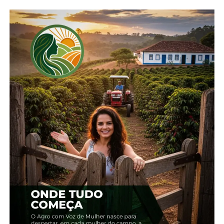
possíveis em função da forte instabilidade que é
prevista.
De acordo com o Instituto Nacional de
Meteorologia (Inmet), as temperaturas mínimas no
final de semana ficam perto ou até mesmo abaixo
de zero nas partes altas das Serras do Sul e
também na região da campanha gaúcha. Em Porto
Alegre, capital gaúcha, as mínimas ficam abaixo
dos 10°C a partir da sexta-feira (24) e decorrer do
final de semana, também com sensação térmica
baixa. Há expectativa de geada no Rio Grande do
Sul e parte do Sul Catarinense no final de
semana (Figura 1).
Figura 1: Previsão de geada
(adaptado do modelo Cosmo) para o sábado (25) e
o domingo (26). Sombreados com as respectivas
cores na legenda indicam a intensidade da geada,
verde (fraca), amarelo (moderado), vermelho (forte).