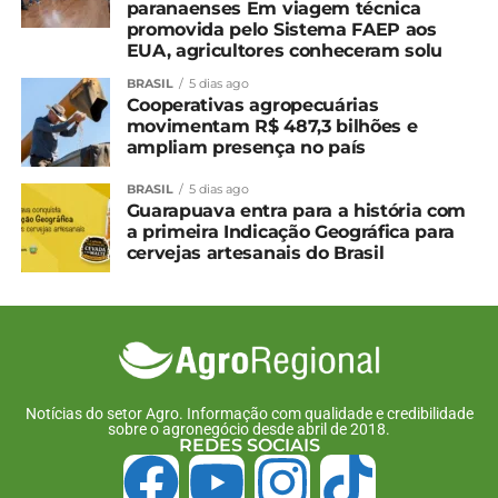
paranaenses Em viagem técnica
por períodos de tempo estável. Os maiores
promovida pelo Sistema FAEP aos
EUA, agricultores conheceram solu
volumes ocorreram no noroeste do Rio Grande do
Sul, oeste de Santa Catarina e no Paraná,
BRASIL
5 dias ago
contribuindo para a recuperação e a manutenção
Cooperativas agropecuárias
movimentam R$ 487,3 bilhões e
da umidade no solo e favorecendo os cultivos de
ampliam presença no país
inverno, ainda em estádios reprodutivos, além da
semeadura e do desenvolvimento dos cultivos de
BRASIL
5 dias ago
Guarapuava entra para a história com
verão.
a primeira Indicação Geográfica para
cervejas artesanais do Brasil
*Conab com edição
Compartilhe isso:
Facebook
18+
Notícias do setor Agro. Informação com qualidade e credibilidade
sobre o agronegócio desde abril de 2018.
REDES SOCIAIS
Relacionado