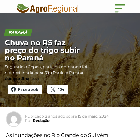
PARANÁ
Chuva no RS faz
preço do trigo subir
no Paraná
Segundo o Cepea, parte da demanda foi
redirecionada para São Paulo e Paraná
Compartilhe isso:
Facebook
18+
Publicado
2 anos ago
sobre
15 de maio, 2024
Por
Redação
As inundações no Rio Grande do Sul vêm