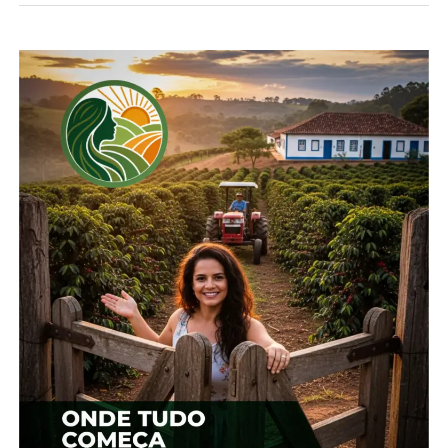
*Cepea
Compartilhe isso:
Facebook
18+
Relacionado
Baixa demanda pressiona
Trigo: Preços no RS
cotações de trigo no
atraem compradores de
Brasil
outros estados
13 de agosto, 2024
26 de novembro, 2024
Em "Brasil"
Em "Brasil"
Produtores de trigo estão
atentos ao clima
22 de outubro, 2024
Em "Brasil"