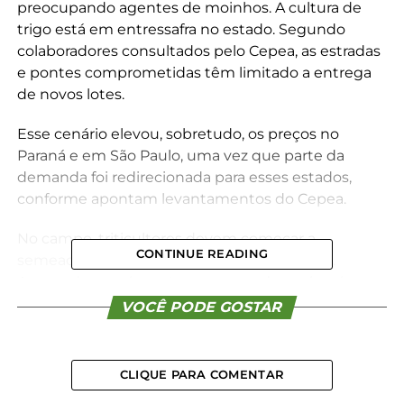
preocupando agentes de moinhos. A cultura de
trigo está em entressafra no estado. Segundo
colaboradores consultados pelo Cepea, as estradas
e pontes comprometidas têm limitado a entrega
de novos lotes.
Esse cenário elevou, sobretudo, os preços no
Paraná e em São Paulo, uma vez que parte da
demanda foi redirecionada para esses estados,
conforme apontam levantamentos do Cepea.
No campo, triticultores devem começar a
CONTINUE READING
semeadura neste mês no Rio Grande do Sul.
Apesar de os solos estarem saturados pelas chuvas,
as maiores áreas de cultivo de trigo localizam-se no
VOCÊ PODE GOSTAR
noroeste do estado, região menos afetada pelas
intensas chuvas, segundo informações captadas
pelo Cepea. No Paraná, as atividades já avançam.
CLIQUE PARA COMENTAR