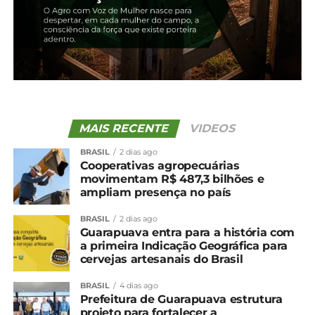
TÓPICOS RELACIONADOS:
UP NEXT
Começou a colheita da segunda safra de
milho 2023/24 no Paraná
NÃO PERCA
Vazio sanitário da soja terá escalonamento
conforme as regiões do Estado
MAIS RECENTE
VIDEOS
BRASIL
2 dias ago
Cooperativas agropecuárias
movimentam R$ 487,3 bilhões e
ampliam presença no país
BRASIL
2 dias ago
Guarapuava entra para a história com
a primeira Indicação Geográfica para
cervejas artesanais do Brasil
BRASIL
4 dias ago
Prefeitura de Guarapuava estrutura
projeto para fortalecer a