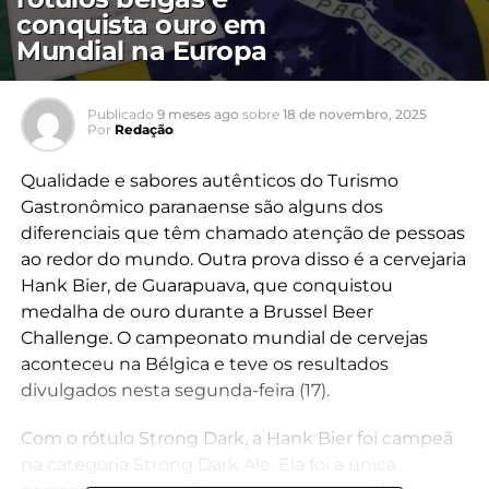
conquista ouro em
Mundial na Europa
Publicado
9 meses ago
sobre
18 de novembro, 2025
Por
Redação
Qualidade e sabores autênticos do Turismo
Gastronômico paranaense são alguns dos
diferenciais que têm chamado atenção de pessoas
ao redor do mundo. Outra prova disso é a cervejaria
Hank Bier, de Guarapuava, que conquistou
medalha de ouro durante a Brussel Beer
Challenge. O campeonato mundial de cervejas
aconteceu na Bélgica e teve os resultados
divulgados nesta segunda-feira (17).
Com o rótulo Strong Dark, a Hank Bier foi campeã
na categoria Strong Dark Ale. Ela foi a única