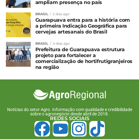
ampliam presença no país
BRASIL
2 dias ago
TÓPICOS RELACIONADOS:
Guarapuava entra para a história com
a primeira Indicação Geográfica para
UP NEXT
cervejas artesanais do Brasil
Casos de raiva no Paraná exigem cuidados
redobrados nas propriedades
BRASIL
4 dias ago
Prefeitura de Guarapuava estrutura
NÃO PERCA
projeto para fortalecer a
Seminário estadual de meliponicultura reúne
comercialização de hortifrutigranjeiros
mais de 500 pessoas em Prudentópolis
na região
Notícias do setor Agro. Informação com qualidade e credibilidade
sobre o agronegócio desde abril de 2018.
REDES SOCIAIS