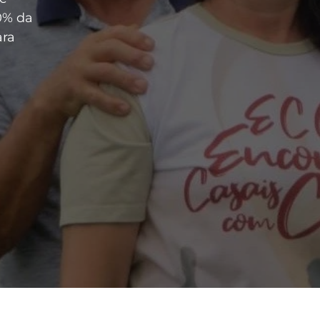
0% da
ara