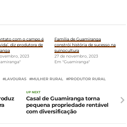
ontato com o campo é
Família de Guamiranga
ida’, diz produtora de
constrói história de sucesso na
ranga
suinocultura
novembro, 2023
27 de novembro, 2023
amiranga"
Em "Guamiranga"
LAVOURAS
MULHER RURAL
PRODUTOR RURAL
UP NEXT
roduz
Casal de Guamiranga torna
ra
pequena propriedade rentável
com diversificação