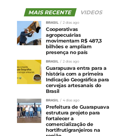
MAIS RECENTE
VIDEOS
BRASIL
2 dias ago
Cooperativas
agropecuárias
movimentam R$ 487,3
bilhões e ampliam
presença no país
BRASIL
2 dias ago
Guarapuava entra para a
história com a primeira
Indicação Geográfica para
cervejas artesanais do
Brasil
BRASIL
4 dias ago
Prefeitura de Guarapuava
estrutura projeto para
fortalecer a
comercialização de
hortifrutigranjeiros na
região