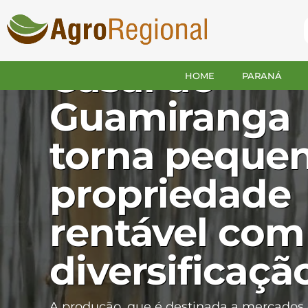
GUAMIRANGA
Casal de
HOME
PARANÁ
Guamiranga
torna peque
propriedade
rentável com
diversificaçã
A produção, que é destinada a mercados