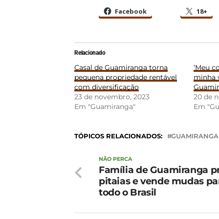
Facebook
18+
Relacionado
Casal de Guamiranga torna
‘Meu c
pequena propriedade rentável
minha v
com diversificação
Guami
23 de novembro, 2023
20 de 
Em "Guamiranga"
Em "Gu
TÓPICOS RELACIONADOS:
GUAMIRANGA
NÃO PERCA
Família de Guamiranga p
pitaias e vende mudas pa
todo o Brasil