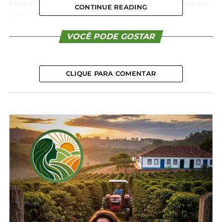
pequeno, médio e grande porte administram suas
CONTINUE READING
finanças.
Uma das principais vantagens é a possibilidade de
VOCÊ PODE GOSTAR
monitorar despesas em tempo real. No caso do
Cartão
Livix
Corporativo
, é possível enviar
comprovantes e notas fiscais diretamente pelo
CLIQUE PARA COMENTAR
aplicativo, integrando diretamente com o ERP e
sistema contábil da empresa. Isso permite que
gestores tenham visibilidade imediata sobre os
gastos realizados por departamentos, equipes ou
até projetos específicos, tornando o planejamento
orçamentário mais preciso. Assim, custos com
viagens, manutenção de veículos corporativos,
suporte operacional e até compras online são
resolvidos com uma única conta.
A prestação de contas também é otimizada. Na
Livix, temos clientes que são reembolsados por