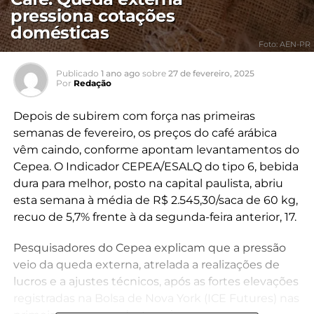
pressiona cotações
domésticas
Foto: AEN-PR
Publicado
1 ano ago
sobre
27 de fevereiro, 2025
Por
Redação
Depois de subirem com força nas primeiras
semanas de fevereiro, os preços do café arábica
vêm caindo, conforme apontam levantamentos do
Cepea. O Indicador CEPEA/ESALQ do tipo 6, bebida
dura para melhor, posto na capital paulista, abriu
esta semana à média de R$ 2.545,30/saca de 60 kg,
recuo de 5,7% frente à da segunda-feira anterior, 17.
Pesquisadores do Cepea explicam que a pressão
veio da queda externa, atrelada a realizações de
lucros e a ajustes técnicos, após as fortes elevações
registradas na Bolsa de Nova York (ICE Futures) nas