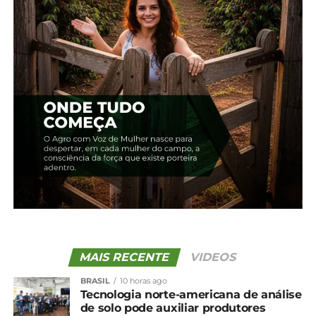
Relacionado
Café: Queda de preço
Preços do milho iniciam
chega a 11% em uma
julho com quedas
semana
intensas
24 de setembro, 2025
8 de julho, 2024
Em "Brasil"
Em "Brasil"
Milho: Preços internos e
externos seguem em
queda
19 de janeiro, 2026
Em "Brasil"
TÓPICOS RELACIONADOS:
UP NEXT
Ovos: Médias mensais são recordes da série
MAIS RECENTE
VIDEOS
do Cepea
BRASIL
10 horas ago
NÃO PERCA
Tecnologia norte-americana de análise
Em carta conjunta, FAEP cobra melhorias
de solo pode auxiliar produtores
nos Planos Safras 24/25 e 25/26