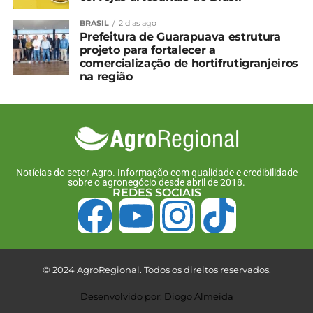
China
13 de março, 2024
BRASIL
2 dias ago
Em "Brasil"
Prefeitura de Guarapuava estrutura
projeto para fortalecer a
comercialização de hortifrutigranjeiros
TÓPICOS RELACIONADOS:
na região
UP NEXT
Governo amplia acesso ao crédito para
melhoramento genético da pecuária
sustentável
NÃO PERCA
Notícias do setor Agro. Informação com qualidade e credibilidade
Sistema FAEP renova cooperação com
sobre o agronegócio desde abril de 2018.
CRMV-PR para fortalecer ATeG no Paraná
REDES SOCIAIS
© 2024 AgroRegional. Todos os direitos reservados.
Desenvolvido por: Diogo Almeida