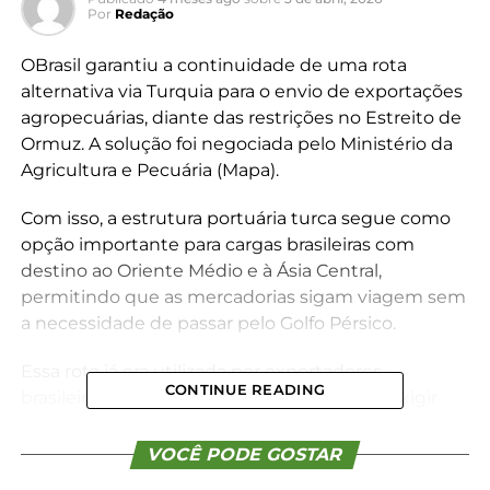
Por
Redação
OBrasil garantiu a continuidade de uma rota
alternativa via Turquia para o envio de exportações
agropecuárias, diante das restrições no Estreito de
Ormuz. A solução foi negociada pelo Ministério da
Agricultura e Pecuária (Mapa).
Com isso, a estrutura portuária turca segue como
opção importante para cargas brasileiras com
destino ao Oriente Médio e à Ásia Central,
permitindo que as mercadorias sigam viagem sem
a necessidade de passar pelo Golfo Pérsico.
Essa rota já era utilizada por exportadores
CONTINUE READING
brasileiros. No entanto, a Turquia passou a exigir
novas regras sanitárias para produtos sujeitos ao
controle veterinário oficial, como os de origem
VOCÊ PODE GOSTAR
animal. Para evitar prejuízos ao fluxo das