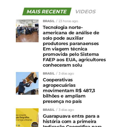
MAIS RECENTE
VIDEOS
BRASIL
23 horas ago
Tecnologia norte-
americana de análise de
solo pode auxiliar
produtores paranaenses
Em viagem técnica
promovida pelo Sistema
FAEP aos EUA, agricultores
conheceram solu
BRASIL
3 dias ago
Cooperativas
agropecuárias
movimentam R$ 487,3
bilhões e ampliam
presença no país
BRASIL
3 dias ago
Guarapuava entra para a
história com a primeira
Indicação Geográfica para