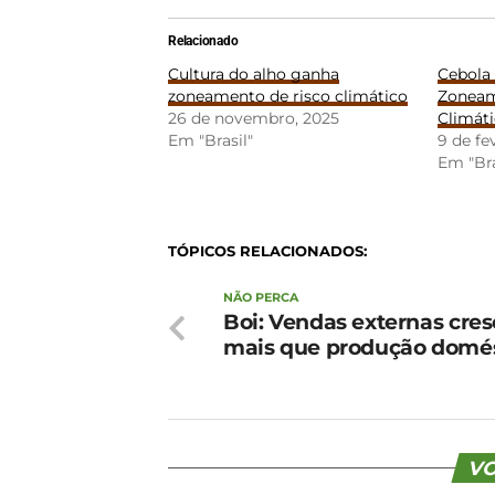
Relacionado
Cultura do alho ganha
Cebola 
zoneamento de risco climático
Zoneam
26 de novembro, 2025
Climát
Em "Brasil"
9 de fe
Em "Bra
TÓPICOS RELACIONADOS:
NÃO PERCA
Boi: Vendas externas cre
mais que produção domés
VO