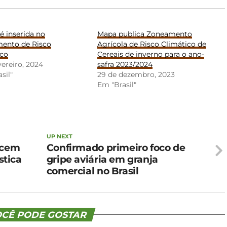
é inserida no
Mapa publica Zoneamento
ento de Risco
Agrícola de Risco Climático de
ico
Cereais de inverno para o ano-
vereiro, 2024
safra 2023/2024
sil"
29 de dezembro, 2023
Em "Brasil"
UP NEXT
scem
Confirmado primeiro foco de
tica
gripe aviária em granja
comercial no Brasil
CÊ PODE GOSTAR