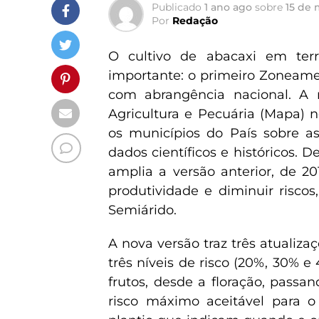
Publicado
1 ano ago
sobre
15 de 
Por
Redação
O cultivo de abacaxi em terr
importante: o primeiro Zoneamen
com abrangência nacional. A n
Agricultura e Pecuária (Mapa) ne
os municípios do País sobre a
dados científicos e históricos. 
amplia a versão anterior, de 2
produtividade e diminuir risco
Semiárido.
A nova versão traz três atualiza
três níveis de risco (20%, 30% 
frutos, desde a floração, passan
risco máximo aceitável para o 