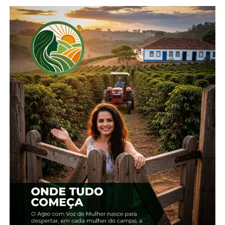
(Glam). A versão completa do Boletim está
disponível para consulta no
site oficial da Conab
.
*Conab
Compartilhe isso:
Facebook
18+
Relacionado
Chuvas irregulares e altas
Chuvas irregulares
temperaturas impactam
atrasam o plantio das
cultivos no Paraná
lavouras de verão, aponta
1 de abril, 2024
Conab
Em "Paraná"
3 de novembro, 2025
Em "Brasil"
Fevereiro: como será o