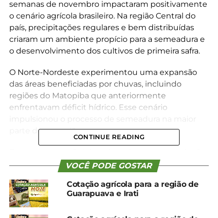
semanas de novembro impactaram positivamente
o cenário agrícola brasileiro. Na região Central do
país, precipitações regulares e bem distribuídas
criaram um ambiente propício para a semeadura e
o desenvolvimento dos cultivos de primeira safra.
O Norte-Nordeste experimentou uma expansão
das áreas beneficiadas por chuvas, incluindo
regiões do Matopiba que anteriormente
enfrentavam déficit hídrico. Esse cenário
impulsionou o processo de semeadura na maior
parte dessa região.
CONTINUE READING
Em contraste, o Sul do país registrou uma redução
nas precipitações, o que facilitou o avanço da
VOCÊ PODE GOSTAR
colheita do trigo e a semeadura dos cultivos de
Cotação agrícola para a região de
primeira safra. De modo geral, as condições
Guarapuava e Irati
agroclimáticas se mostraram favoráveis,
proporcionando umidade adequada para o