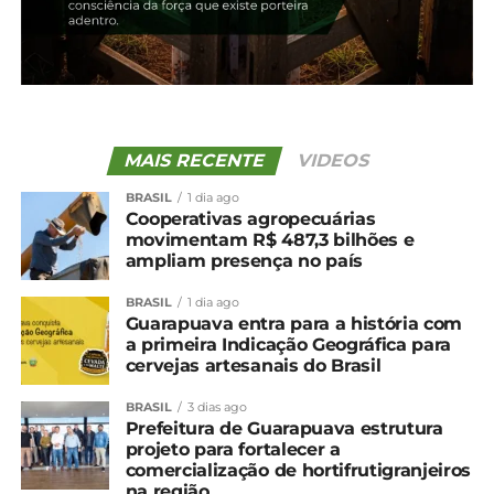
clima no Brasil?
6 de fevereiro, 2024
Em "Brasil"
TÓPICOS RELACIONADOS:
AGRICULTURA
AGRO
BRASIL
CLIMA
PRODUTOR RURAL
MAIS RECENTE
VIDEOS
UP NEXT
BRASIL
1 dia ago
Soja: Cotações internas e externas recuam
Cooperativas agropecuárias
movimentam R$ 487,3 bilhões e
NÃO PERCA
ampliam presença no país
Valor Bruto da Produção atingirá R$1,31
trilhão na safra 24/25
BRASIL
1 dia ago
Guarapuava entra para a história com
a primeira Indicação Geográfica para
cervejas artesanais do Brasil
BRASIL
3 dias ago
Prefeitura de Guarapuava estrutura
projeto para fortalecer a
comercialização de hortifrutigranjeiros
na região