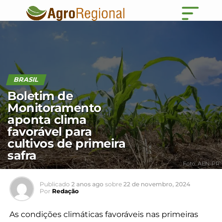
BRASIL
Boletim de
Monitoramento
aponta clima
favorável para
cultivos de primeira
safra
Foto: AEN-PR
Publicado
2 anos ago
sobre
22 de novembro, 2024
Por
Redação
As condições climáticas favoráveis nas primeiras