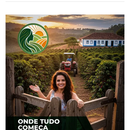
*Cepea
Compartilhe isso:
Facebook
18+
Relacionado
Preços do boi e da carne
Boi: Escalas mais curtas
seguem firmes, aponta
sustentam cotações
Cepea
22 de janeiro, 2026
23 de outubro, 2025
Em "Brasil"
Em "Brasil"
Baixa oferta e demanda
firme sustentam preços
em alta do boi gordo
5 de setembro, 2024
Em "Brasil"