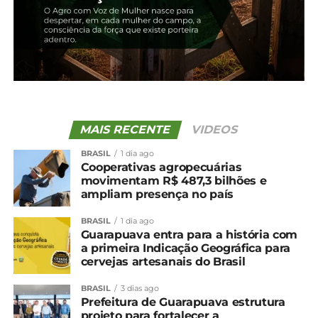
TÓPICOS RELACIONADOS:
UP NEXT
Competitividade da carne suína sinaliza
reação frente à de frango
NÃO PERCA
Estimativa da Conab aponta colheita de
354,7 milhões de toneladas de grãos na safra
MAIS RECENTE
VIDEOS
2025/26
BRASIL
1 dia ago
Cooperativas agropecuárias
movimentam R$ 487,3 bilhões e
ampliam presença no país
BRASIL
1 dia ago
Guarapuava entra para a história com
a primeira Indicação Geográfica para
cervejas artesanais do Brasil
BRASIL
3 dias ago
Prefeitura de Guarapuava estrutura
projeto para fortalecer a