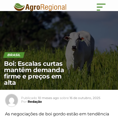
BRASIL
Boi: Escalas curtas
mantêm demanda
firme e preços em
alta
Publicado
10 meses ago
sobre
16 de outubro, 2025
Por
Redação
As negociações de boi gordo estão em tendência