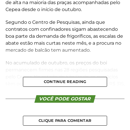
de alta na maioria das praças acompanhadas pelo
Cepea desde o início de outubro.
Segundo o Centro de Pesquisas, ainda que
contratos com confinadores sigam abastecendo
boa parte da demanda de frigoríficos, as escalas de
abate estão mais curtas neste mês, e a procura no
mercado de balcão tem aumentado.
No acumulado de outubro, os preços do boi
permanecem firmes nas 28 regiões pesquisadas
pelo Cepea. No estado de São Paulo, os negócios
CONTINUE READING
têm ocorrido principalmente entre R$ 305 e R$ 315,
com alguns até R$ 320.
VOCÊ PODE GOSTAR
Com os valores atuais, a diferença entre a arroba de
boi e 15 quilos de carcaça é a menor do ano,
conforme o Centro de Pesquisas.
CLIQUE PARA COMENTAR