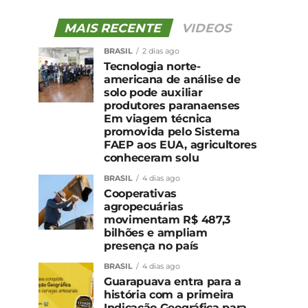
MAIS RECENTE
VIDEOS
BRASIL
2 dias ago
Tecnologia norte-
americana de análise de
solo pode auxiliar
produtores paranaenses
Em viagem técnica
promovida pelo Sistema
FAEP aos EUA, agricultores
conheceram solu
BRASIL
4 dias ago
Cooperativas
agropecuárias
movimentam R$ 487,3
bilhões e ampliam
presença no país
BRASIL
4 dias ago
Guarapuava entra para a
história com a primeira
Indicação Geográfica para