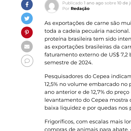
Publicado
1 ano ago
sobre
10 de 
Por
Redação
As exportações de carne são mui
toda a cadeia pecuária nacional.
proteína brasileira tem sido int
as exportações brasileiras da car
faturamento externo de US$ 7,2 
semestre de 2024.
Pesquisadores do Cepea indicam
12,5% no volume embarcado no p
ano anterior e de 12,7% do preço
levantamento do Cepea mostra qu
baixa liquidez e por quedas nos 
Frigoríficos, com escalas mais l
compras de animais para abate,