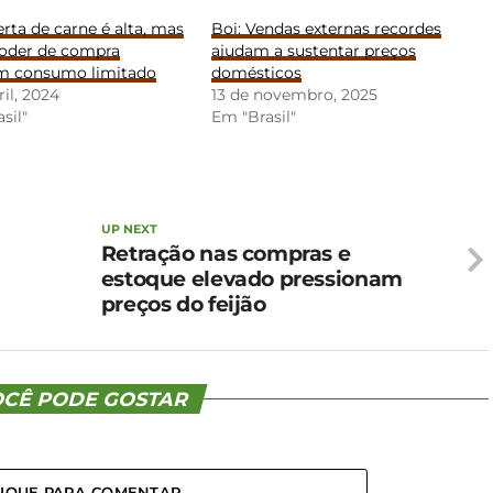
erta de carne é alta, mas
Boi: Vendas externas recordes
poder de compra
ajudam a sustentar preços
 consumo limitado
domésticos
ril, 2024
13 de novembro, 2025
sil"
Em "Brasil"
UP NEXT
Retração nas compras e
estoque elevado pressionam
preços do feijão
CÊ PODE GOSTAR
LIQUE PARA COMENTAR