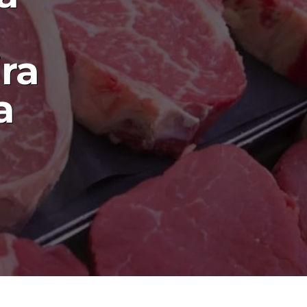
ira
a