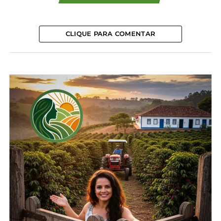
operacionais de uma obrigação que é da
concessionária, além do risco de vida.
CLIQUE PARA COMENTAR
“A retirada das notificações é um avanço concreto,
fruto do trabalho do Sistema FAEP. Nosso foco
segue a revogação desta lei, que impõe ao
produtor uma responsabilidade que não é sua, pois
a manutenção da faixa livre é uma atribuição legal
da Copel”, afirma o presidente do Sistema FAEP,
Ágide Eduardo Meneguette.
O entendimento do Sistema FAEP se baseia na
Resolução 1.000/2021 da Agência Nacional de
Energia Elétrica (Aneel), que define a poda ou
supressão de árvores em áreas rurais como
responsabilidade da distribuidora. A entidade
também destaca que o manejo de vegetação
nativa exige licenciamento ambiental específico.