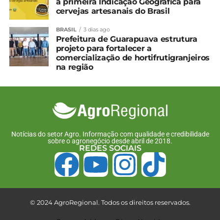
Compartilhe isso:
a primeira Indicação Geográfica para
cervejas artesanais do Brasil
Facebook
18+
BRASIL
3 dias ago
Prefeitura de Guarapuava estrutura
projeto para fortalecer a
comercialização de hortifrutigranjeiros
na região
Relacionado
Sistema FAEP assegura
Quedas e oscilações de
lei que retira do produtor
energia causam prejuízo
rural a responsabilidade
milionário no campo
pela limpeza do entorno
27 de fevereiro, 2024
da rede elétrica
Em "Paraná"
16 de junho, 2026
Notícias do setor Agro. Informação com qualidade e credibilidade
sobre o agronegócio desde abril de 2018.
Em "Brasil"
REDES SOCIAIS
Produtor rural precisa
atualizar cadastro na
Copel para acessar
atendimento prioritário
14 de abril, 2026
© 2024 AgroRegional. Todos os direitos reservados.
Em "Brasil"