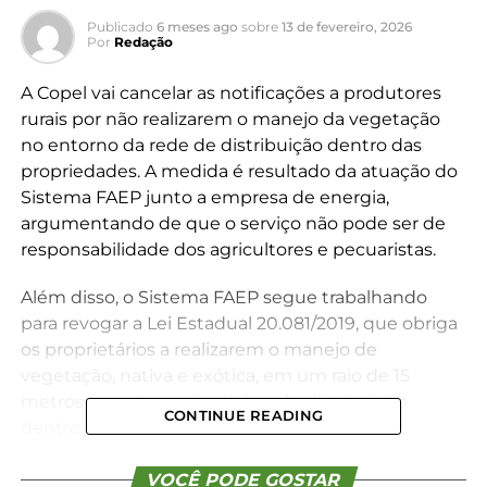
Publicado
6 meses ago
sobre
13 de fevereiro, 2026
Por
Redação
A Copel vai cancelar as notificações a produtores
rurais por não realizarem o manejo da vegetação
no entorno da rede de distribuição dentro das
propriedades. A medida é resultado da atuação do
Sistema FAEP junto a empresa de energia,
argumentando de que o serviço não pode ser de
responsabilidade dos agricultores e pecuaristas.
Além disso, o Sistema FAEP segue trabalhando
para revogar a Lei Estadual 20.081/2019, que obriga
os proprietários a realizarem o manejo de
vegetação, nativa e exótica, em um raio de 15
metros ao entorno das linhas de distribuição
CONTINUE READING
dentro das áreas rurais. Para a entidade, a lei
estadual representa uma transferência indevida, ao
impor ao proprietário rural custos e encargos
VOCÊ PODE GOSTAR