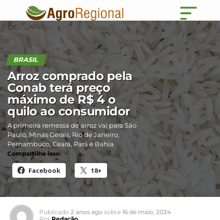
BRASIL
Arroz comprado pela
Conab terá preço
máximo de R$ 4 o
quilo ao consumidor
A primeira remessa de arroz vai para São
Paulo, Minas Gerais, Rio de Janeiro,
Pernambuco, Ceará, Pará e Bahia
Compartilhe isso:
Facebook
18+
Publicado
2 anos ago
sobre
16 de maio, 2024
Por
Redação