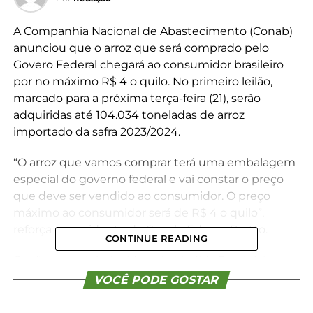
A Companhia Nacional de Abastecimento (Conab)
anunciou que o arroz que será comprado pelo
Govero Federal chegará ao consumidor brasileiro
por no máximo R$ 4 o quilo. No primeiro leilão,
marcado para a próxima terça-feira (21), serão
adquiridas até 104.034 toneladas de arroz
importado da safra 2023/2024.
“O arroz que vamos comprar terá uma embalagem
especial do governo federal e vai constar o preço
que deve ser vendido ao consumidor. O preço
máximo ao consumidor será de R$ 4 o quilo”,
reforça o presidente da Conab, Edegar Pretto.
CONTINUE READING
Conforme estabelecido pela
Medida Provisória
1.217/2024
, a compra de arroz será feita por meio de
VOCÊ PODE GOSTAR
leilões públicos, ao longo de 2024. Os estoques
serão destinados aos pequenos varejistas das