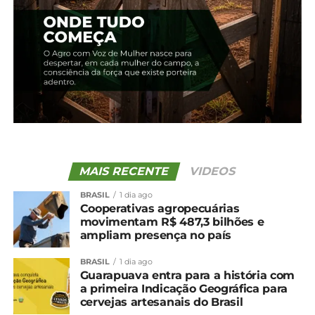
O cereal deverá ser empacotado em embalagem
de 2kg padronizada, com a logomarca do governo
federal.
*Conab com edição
Compartilhe isso:
Facebook
18+
MAIS RECENTE
VIDEOS
BRASIL
1 dia ago
Cooperativas agropecuárias
Relacionado
movimentam R$ 487,3 bilhões e
ampliam presença no país
Governo autoriza compra
Conab compra 263,3 mil
de até um milhão de
toneladas de arroz
BRASIL
1 dia ago
toneladas de arroz
importado em leilão
Guarapuava entra para a história com
estrangeiro
6 de junho, 2024
a primeira Indicação Geográfica para
27 de maio, 2024
Em "Brasil"
cervejas artesanais do Brasil
Em "Brasil"