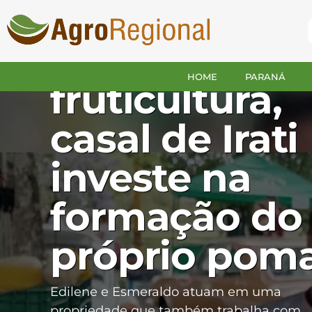
Após anos
trabalhando 
HOME
PARANÁ
fruticultura,
casal de Irati
investe na
formação do
próprio pom
Edilene e Esmeraldo atuam em uma
propriedade que também trabalha com