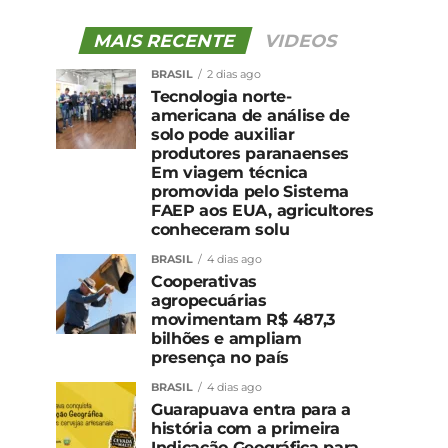
MAIS RECENTE
VIDEOS
BRASIL
2 dias ago
Tecnologia norte-
americana de análise de
solo pode auxiliar
produtores paranaenses
Em viagem técnica
promovida pelo Sistema
FAEP aos EUA, agricultores
conheceram solu
BRASIL
4 dias ago
Cooperativas
agropecuárias
movimentam R$ 487,3
bilhões e ampliam
presença no país
BRASIL
4 dias ago
Guarapuava entra para a
história com a primeira
Indicação Geográfica para