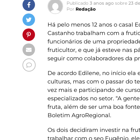
Publicado
3 anos ago
sobre
23 d
Por
Redação
Há pelo menos 12 anos o casal 
Castanho trabalham com a frutic
funcionários de uma proprieda
fruticultor, e que já esteve nas
seguir como colaboradores da p
De acordo Edilene, no início el
culturas, mas com o passar do 
vez mais e participando de cur
especializados no setor. “A gent
fruta, além de ser uma boa font
Boletim AgroRegional.
Os dois decidiram investir na fr
trabalhar com o seo Eugênio, ele