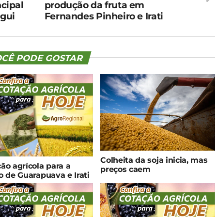
ncipal
produção da fruta em
gui
Fernandes Pinheiro e Irati
CÊ PODE GOSTAR
Colheita da soja inicia, mas
ão agrícola para a
preços caem
o de Guarapuava e Irati