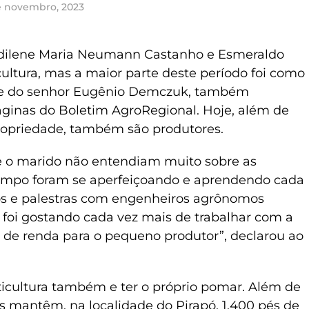
e novembro, 2023
Edilene Maria Neumann Castanho e Esmeraldo
ultura, mas a maior parte deste período foi como
de do senhor Eugênio Demczuk, também
 páginas do Boletim AgroRegional. Hoje, além de
ropriedade, também são produtores.
a e o marido não entendiam muito sobre as
tempo foram se aperfeiçoando e aprendendo cada
sos e palestras com engenheiros agrônomos
e foi gostando cada vez mais de trabalhar com a
e de renda para o pequeno produtor”, declarou ao
uticultura também e ter o próprio pomar. Além de
s mantêm, na localidade do Pirapó, 1.400 pés de