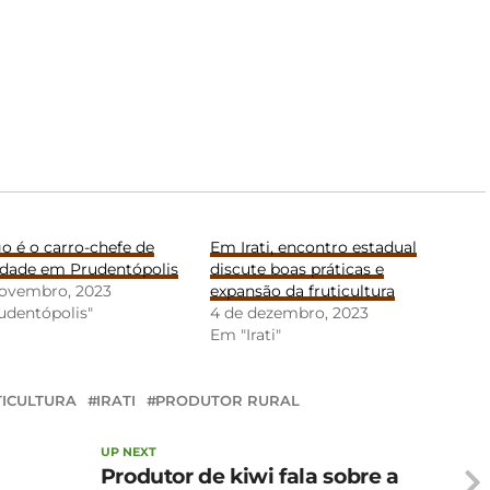
o é o carro-chefe de
Em Irati, encontro estadual
edade em Prudentópolis
discute boas práticas e
novembro, 2023
expansão da fruticultura
udentópolis"
4 de dezembro, 2023
Em "Irati"
TICULTURA
IRATI
PRODUTOR RURAL
UP NEXT
Produtor de kiwi fala sobre a