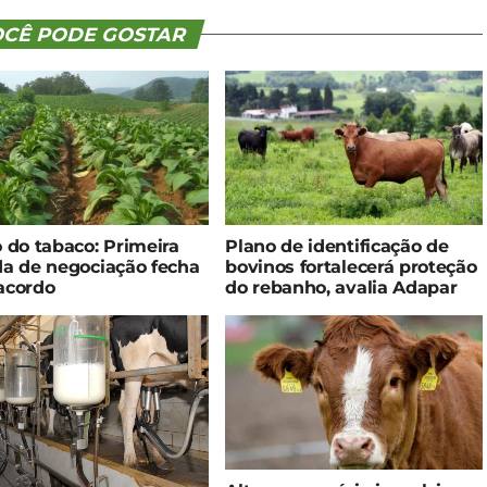
CÊ PODE GOSTAR
 do tabaco: Primeira
Plano de identificação de
a de negociação fecha
bovinos fortalecerá proteção
acordo
do rebanho, avalia Adapar