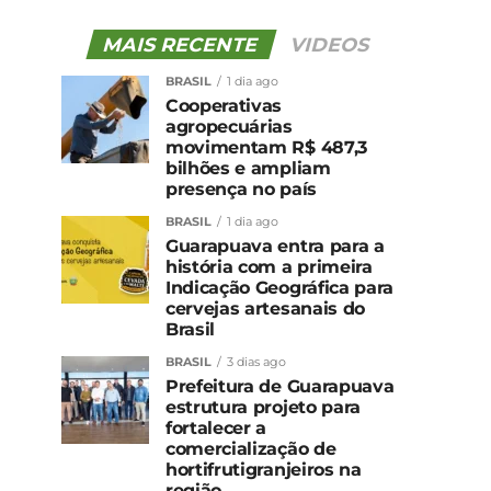
MAIS RECENTE
VIDEOS
BRASIL
1 dia ago
Cooperativas
agropecuárias
movimentam R$ 487,3
bilhões e ampliam
presença no país
BRASIL
1 dia ago
Guarapuava entra para a
história com a primeira
Indicação Geográfica para
cervejas artesanais do
Brasil
BRASIL
3 dias ago
Prefeitura de Guarapuava
estrutura projeto para
fortalecer a
comercialização de
hortifrutigranjeiros na
região