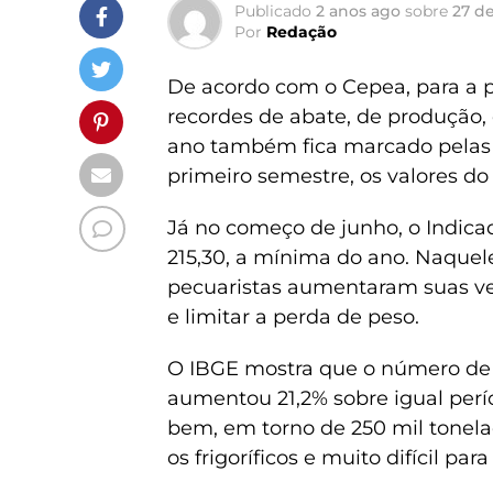
Publicado
2 anos ago
sobre
27 d
Por
Redação
De acordo com o Cepea, para a p
recordes de abate, de produção, 
ano também fica marcado pelas f
primeiro semestre, os valores d
Já no começo de junho, o Indica
215,30, a mínima do ano. Naquel
pecuaristas aumentaram suas ven
e limitar a perda de peso.
O IBGE mostra que o número de 
aumentou 21,2% sobre igual perí
bem, em torno de 250 mil tone
os frigoríficos e muito difícil par