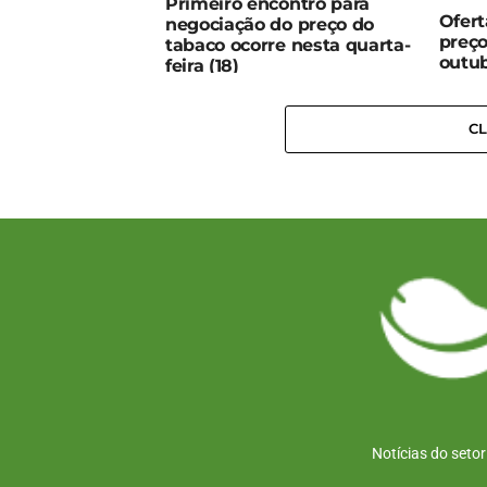
Primeiro encontro para
Ofert
negociação do preço do
preço
tabaco ocorre nesta quarta-
outu
feira (18)
C
Notícias do seto