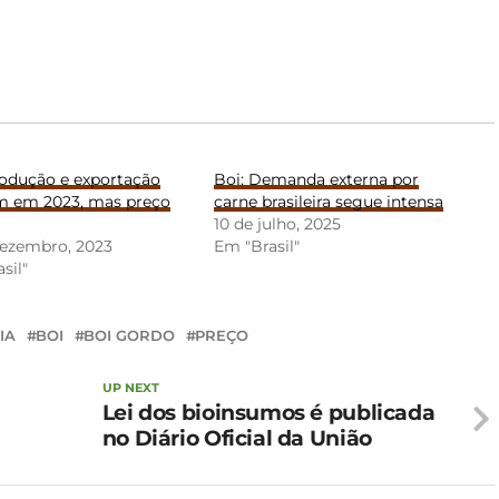
rodução e exportação
Boi: Demanda externa por
m em 2023, mas preço
carne brasileira segue intensa
10 de julho, 2025
dezembro, 2023
Em "Brasil"
sil"
IA
BOI
BOI GORDO
PREÇO
UP NEXT
Lei dos bioinsumos é publicada
no Diário Oficial da União