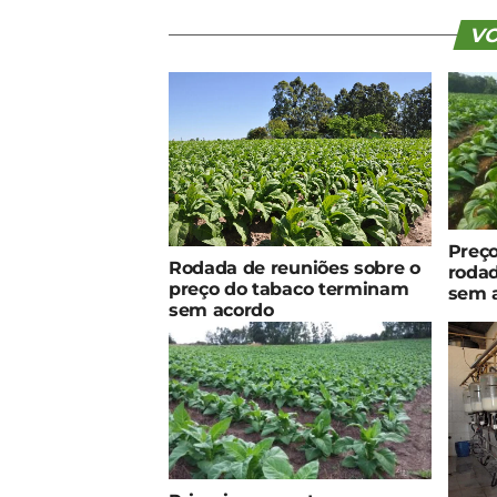
VO
Preço
Rodada de reuniões sobre o
rodad
preço do tabaco terminam
sem 
sem acordo