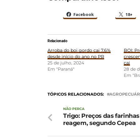
Facebook
18+
Relacionado
Arroba do boi gordo cai 7,6%
BOI: P
desde início do ano no PR
cresce
25 de julho, 2024
cai
Em "Paraná"
28 de 
Em "Bra
TÓPICOS RELACIONADOS:
AGROPECUÁR
NÃO PERCA
Trigo: Preços das farinhas
reagem, segundo Cepea