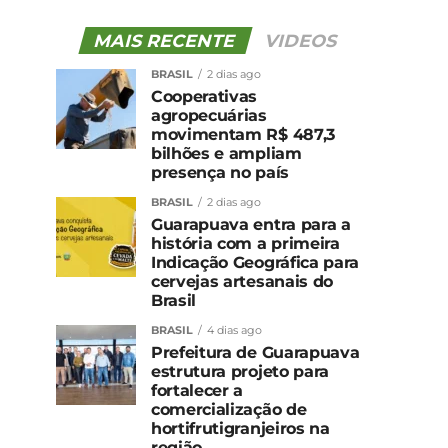
MAIS RECENTE
VIDEOS
BRASIL
2 dias ago
Cooperativas
agropecuárias
movimentam R$ 487,3
bilhões e ampliam
presença no país
BRASIL
2 dias ago
Guarapuava entra para a
história com a primeira
Indicação Geográfica para
cervejas artesanais do
Brasil
BRASIL
4 dias ago
Prefeitura de Guarapuava
estrutura projeto para
fortalecer a
comercialização de
hortifrutigranjeiros na
região