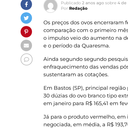
Publicado
2 anos ago
sobre
4 de
Por
Redação
Os preços dos ovos encerraram f
comparação com o primeiro mês
o impulso veio do aumento na d
e o período da Quaresma.
Ainda segundo segundo pesqui
enfraquecimento das vendas pós-
sustentaram as cotações.
Em Bastos (SP), principal região
30 dúzias do ovo branco tipo extr
em janeiro para R$ 165,41 em feve
Já para o produto vermelho, em i
negociada, em média, a R$ 193,7