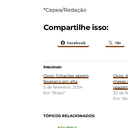
*Cepea/Redação
Compartilhe isso:
Facebook
18+
Relacionado
Ovos: Cotações abrem
Ovos: 
fevereiro em alta
meses 
5 de fevereiro, 2024
reagem
Em "Brasil"
20 de f
Em "Bra
TÓPICOS RELACIONADOS:
NÃO PERCA