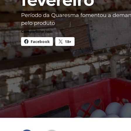
fevereiro
Período da Quaresma fomentou a dema
pelo produto
Compartilhe isso:
Facebook
18+