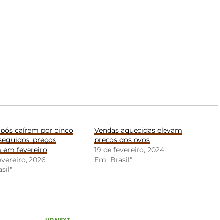
Após caírem por cinco
Vendas aquecidas elevam
seguidos, preços
preços dos ovos
 em fevereiro
19 de fevereiro, 2024
evereiro, 2026
Em "Brasil"
sil"
UP NEXT