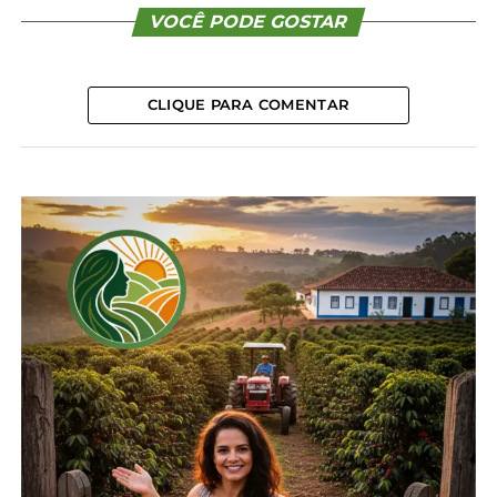
Ao mesmo tempo, as temperaturas em níveis
VOCÊ PODE GOSTAR
históricos têm impacto direto na produtividade
das aves, com reflexos na oferta de produtos.
CLIQUE PARA COMENTAR
“Mesmo com estes fatores, os produtores esperam
que o mercado deverá se normalizar até o final do
período da quaresma, com o restabelecimento dos
patamares de consumo das diversas proteínas”.
Segundo a Associação, embora em alta, as
exportações de ovos têm efeito praticamente nulo
sobre a oferta interna, já que representam menos
de 1% das 59 bilhões de unidades que deverão ser
produzidas este ano, o que deve gerar um
consumo per capita de 272 unidades anuais – mais
de 40 unidades acima da média mundial de
consumo.
*ABPA