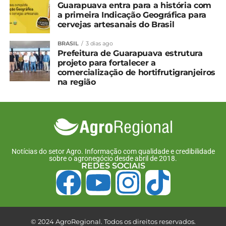
Guarapuava entra para a história com
TÓPICOS RELACIONADOS:
a primeira Indicação Geográfica para
cervejas artesanais do Brasil
UP NEXT
Baixo estoque e firme demanda mantêm
BRASIL
3 dias ago
recorde preço do café arábica
Prefeitura de Guarapuava estrutura
projeto para fortalecer a
NÃO PERCA
comercialização de hortifrutigranjeiros
Novo indicador de preço traz transparência
na região
para a cadeia do feijão
Notícias do setor Agro. Informação com qualidade e credibilidade
sobre o agronegócio desde abril de 2018.
REDES SOCIAIS
© 2024 AgroRegional. Todos os direitos reservados.