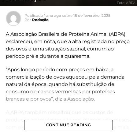
Foto: ABPA
Publicado
1 ano ago
sobre
18 de fevereiro, 2025
Por
Redação
A Associação Brasileira de Proteína Animal (ABPA)
esclareceu, em nota, que a alta registrada no preço
dos ovos é uma situação sazonal, comum ao
período pré e durante a quaresma.
“Após longo período com preços em baixa, a
comercialização de ovos aqueceu pela demanda
natural da época, quando há substituição de
consumo de carnes vermelhas por proteínas
brancas e por ovos”, diz a Associação.
A ABPA também ressaltou que os custos de
produção acumularam alta nos últimos oito meses,
CONTINUE READING
com elevação de 30% no preço do milho e de mais
de 100% nos custos de insumos de embalagens.